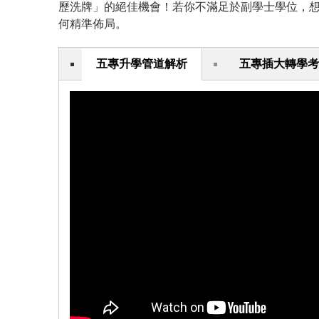
歷洗牌」的絕佳機會！若你不滿足於副學士學位，
何精準佈局。
五專升學管道解析
五專插大轉學考