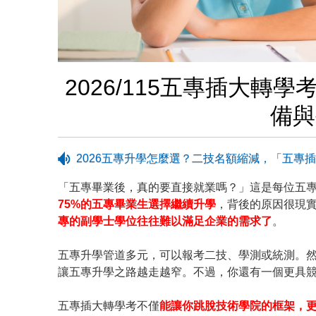
2026/115五專插大
備與
2026五專升學怎麼選？二技名額縮減，「五專
「五專畢業後，真的要直接就業嗎？」這是每位五
75%的五專畢業生選擇繼續升學
，背後的原因很現
專的副學士學位往往難以滿足企業的需求了
。
五專升學管道多元，可以報考二技、學測或統測。
讓五專升學之路越走越窄。不過，你還有一個更具
五專插大轉學考不僅
能讓你跳脫技術學院的框架，