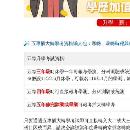
升學「薪」
五專插大轉學考資格懶人包：寒轉、暑轉時程與
五專升學考試資格
五專
三年級
時休學一年可報考學測、分科測驗或統
※假設115年6月休學，可報名116年1月的學測，
五專
四年級
時可直接報考學測、分科測驗或統測
五專
五年修完肄業或畢業
可報考插大轉學考
只要通過五專插大轉學考試即可直接轉入大二或大
科目因校而異，請務必詳讀當年度暑轉簡章或寒轉