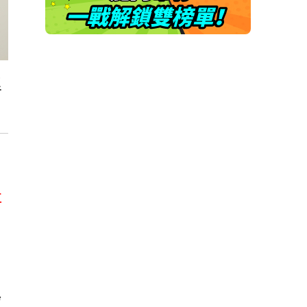
準
五
，
學