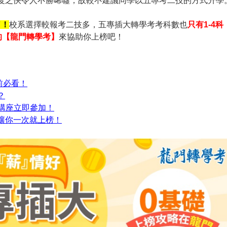
失速度之快令人不勝唏噓，故較不建議同學以五專考二技的方式升學
了！
校系選擇較報考二技多，五專插大轉學考考科數也
只有1-4科
的【龍門轉學考】
來協助你上榜吧！
前必看！
？
費講座立即參加！
讓你一次就上榜！