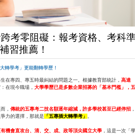
轉學考跨考零阻礙：報考資格、考科
補習推薦！
插大轉學考」更能翻轉學歷！
專生在專四、專五時最糾結的問題之一。根據教育部統計，
高達
實：在現今職場，
大學學歷已是多數企業招募的「基本門檻」，
然而，
傳統的五專考二技名額逐年縮減，許多學校甚至已經停招
競爭力的選擇，那就是
「五專插大轉學考」
。
更有機會直攻台、清、交、成、政等頂尖國立大學
，這是一次「