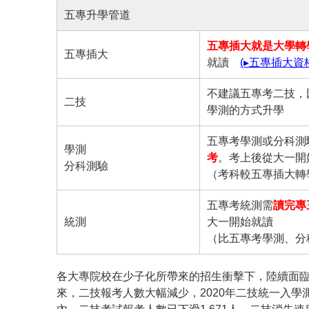
五專升學管道
五專插大就是大學轉
五專插大
就讀
(▸五專插大資
不建議五專考二技，
二技
學測的方式升學
五專考學測或分科測
學測
考
。考上後從大一開
分科測驗
（考科較五專插大轉
五專考統測需
讀完專
統測
大一開始就讀
（比五專考學測、分
各大專院校在少子化所帶來的招生衝擊下，陸續面
來，二技報考人數大幅減少，2020年二技統一入學測驗