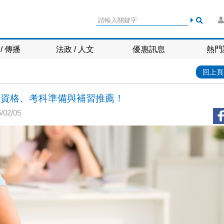
/ 傳播
法政 / 人文
優惠訊息
熱門
回上頁
報考資格、考科準備與補習推薦！
02/05