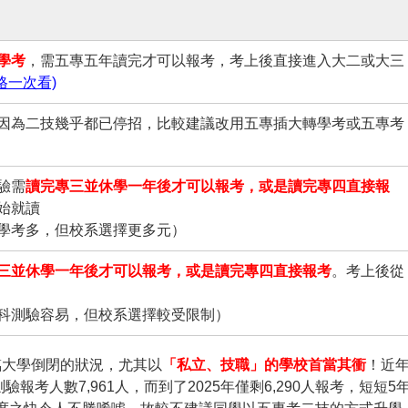
學考
，需五專五年讀完才可以報考，考上後直接進入大二或大三
格一次看)
因為二技幾乎都已停招，比較建議改用五專插大轉學考或五專考
驗需
讀完專三並休學一年後才可以報考，或是讀完專四直接報
始就讀
學考多，但校系選擇更多元）
三並休學一年後才可以報考，或是讀完專四直接報考
。考上後從
科測驗容易，但校系選擇較受限制）
臨大學倒閉的狀況，尤其以
「私立、技職」的學校首當其衝
！近
報考人數7,961人，而到了2025年僅剩6,290人報考，短短5