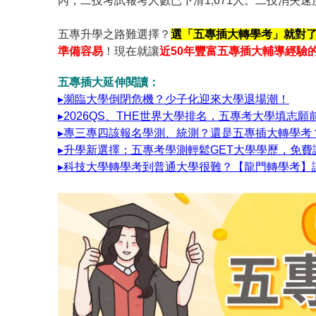
內，二技考試報考人數已下滑1,671人。二技消
五專升學之路難選擇？
選「五專插大轉學考」就對
準備容易
！現在就讓
近50年豐富五專插大輔導經驗
五專插大延伸閱讀：
▸瀕臨大學倒閉危機？少子化迎來大學退場潮！
▸2026QS、THE世界大學排名，五專考大學填志願
▸專三專四該報名學測、統測？還是五專插大轉學考
▸升學新選擇：五專考學測輕鬆GET大學學歷，免
▸科技大學轉學考到普通大學很難？【龍門轉學考】