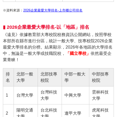
※資料來源：
2026企業最愛大學排名-上市櫃公司排名
▮ 2026企業最愛大學排名-以「地區」排名
《遠見》依據教育部大專校院校務資訊公開網站，按照學校
本部所在縣市進行分區，統計一般大學、技專校院2026企業
最愛大學排名的分榜。結果顯示，2026年各地區的大學排名
中，無論是一般大學或技職院校，
「國立學校」
依然最受企
業青睞！
排
北部一般
北部技專
中部一般大
中部技專
名
大學
校院
學
校院
台灣科技
雲林科技
1
台灣大學
中興大學
大學
大學
陽明交通
台北科技
虎尾科技
2
逢甲大學
大學
大學
大學