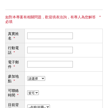
如對本專案有相關問題，歡迎填表洽詢，有專人為您解答 *
必填
真實姓
名
*
行動電
話
*
電子郵
件
*
參加地
點
*
可聯絡
時間
*
目前背