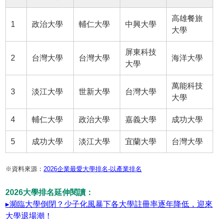
高雄餐旅
1
政治大學
輔仁大學
中興大學
大學
屏東科技
2
台灣大學
台灣大學
海洋大學
大學
萬能科技
3
淡江大學
世新大學
台灣大學
大學
4
輔仁大學
政治大學
嘉義大學
成功大學
5
成功大學
淡江大學
宜蘭大學
台灣大學
※資料來源：
2026企業最愛大學排名-以產業排名
2026大學排名延伸閱讀：
▸瀕臨大學倒閉？少子化風暴下各大學註冊率逐年降低，迎來
大學退場潮！