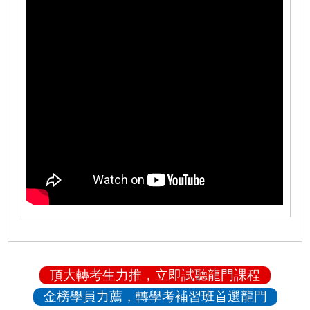
頂大轉考生力推，立即試聽龍門課程
金榜學員力薦，轉學考補習班首選龍門