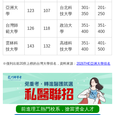
亞洲大
台北科
301-
201-
123
107
學
技大學
350
250
台灣師
政治大
351-
351-
126
118
範大學
學
400
400
雲林科
高雄科
351-
401-
143
132
技大學
技大學
400
500
※僅列出前20所上榜的台灣大學排名，資料來源：
2026THE亞洲大學排名
前進理工熱門校系，搶當燙金人才