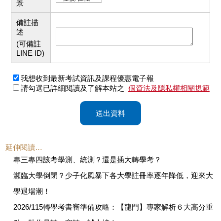
景
備註描
述
(可備註
LINE ID)
我想收到最新考試資訊及課程優惠電子報
請勾選已詳細閱讀及了解本站之
個資法及隱私權相關規範
送出資料
延伸閱讀…
專三專四該考學測、統測？還是插大轉學考？
瀕臨大學倒閉？少子化風暴下各大學註冊率逐年降低，迎來大
學退場潮！
2026/115轉學考書審準備攻略：【龍門】專家解析６大高分重