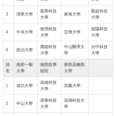
龍華科技
勤益科技
3
清華大學
東海大學
大學
大學
致理科技
朝陽科技
4
中央大學
亞洲大學
大學
大學
萬能科技
中山醫學大
台中科技
5
政治大學
大學
學
大學
排
南部一般
南部技專
東部及離島
名
大學
校院
大學
高雄科技
1
成功大學
宜蘭大學
大學
屏東科技
澎湖科技大
2
中山大學
大學
學