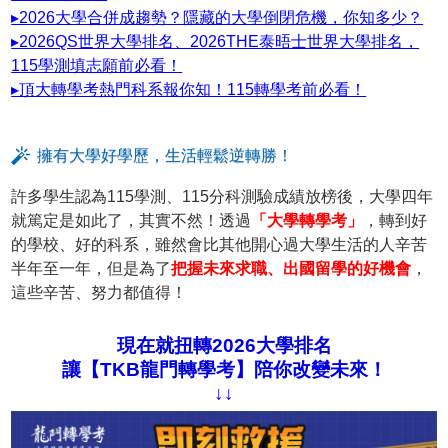
▸2026大學合併成趨勢？隱藏的大學倒閉危機，你知多少？
▸2026QS世界大學排名、2026THE泰晤士世界大學排名，
115學測填志願前必看！
▸頂大轉學考熱門科系報你知！115轉學考前必看！
擁有大學好學歷，生活輕鬆逆轉勝！
許多學生認為115學測、115分科測驗成績放榜後，大學四年
就篤定是如此了，其實不然！透過
「大學轉學考」
，轉到好
的學校、好的科系，雖然會比其他開心過大學生活的人辛苦
半年至一年，但是為了
把握未來求職、出國留學的好機會
，
這些辛苦、努力都值得！
現在就扭轉2026大學排名
讓【TKB龍門轉學考】陪你改變未來！
↓↓