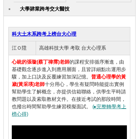
大學肄業跨考交大醫技
科大土木系跨考上榜台大心理
江Ｏ陞
高雄科技大學 考取 台大心理系
心統的張璇(蔡丁禕霈)老師
的課程安排循序漸進，由
基礎觀念逐步進入到應用層面，且皆詳細點出運用步
驟，加上口訣及反覆練習加深記憶。
普通心理學的黃
崴(黃采瑛)老師
十分用心，學生有疑問時能提出實例
幫助學生了解概念，亦提供信箱聯絡，供學生平時請
教問題以及索取教材文件。在接近考試的那段時間，
也撥出時間幫助學生練習模擬面試。
(▸完整轉學考上
榜心得)