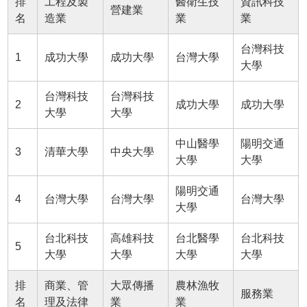
排
工程及製
醫衛生技
資訊科技
營建業
名
造業
業
業
台灣科技
1
成功大學
成功大學
台灣大學
大學
台灣科技
台灣科技
2
成功大學
成功大學
大學
大學
中山醫學
陽明交通
3
清華大學
中央大學
大學
大學
陽明交通
4
台灣大學
台灣大學
台灣大學
大學
台北科技
高雄科技
台北醫學
台北科技
5
大學
大學
大學
大學
排
商業、管
大眾傳播
農林漁牧
服務業
名
理及法律
業
業