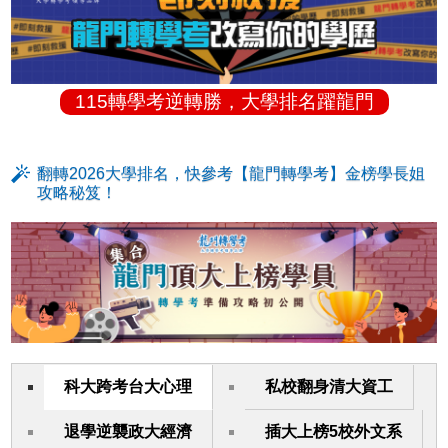
115轉學考逆轉勝，大學排名躍龍門
翻轉2026大學排名，快參考【龍門轉學考】金榜學長姐
攻略秘笈！
科大跨考台大心理
私校翻身清大資工
退學逆襲政大經濟
插大上榜5校外文系