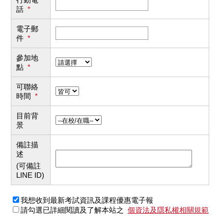
話
*
電子郵
件
*
參加地
點
*
可聯絡
時間
*
目前背
景
備註描
述
(可備註
LINE ID)
我想收到最新考試資訊及課程優惠電子報
請勾選已詳細閱讀及了解本站之
個資法及隱私權相關規範