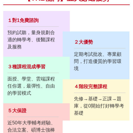
１對1免費諮詢
預約試聽，量身規劃合
適的轉學考、後醫課程
２大優勢
及服務
定期考試批改、專業顧
問，打造優質的學習環
３種課程混成學習
境
面授、學堂、雲端課程
任你選，最彈性、自由
４階段完整課程
的學習模式
先修→基礎→正課→題
庫，從0開始打好轉學考
５大保證
基礎
近50年大學輔考經驗、
合法立案、碩博士強棒