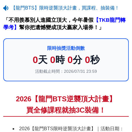
【龍門BTS】限時逆襲頂大計畫，買課程、抽裝備！
「不用羨慕別人進國立頂大，今年暑假
【TKB龍門轉
學考】
幫你把遺憾變成頂大贏家入場券！」
限時抽獎活動倒數
0
天
0
時
0
分
0
秒
活動截止時間：2026/07/31 23:59
2026【龍門BTS逆襲頂大計畫】
買全修課程就抽3C裝備！
2026【龍門BTS限時逆襲頂大計畫】｜活動日期：