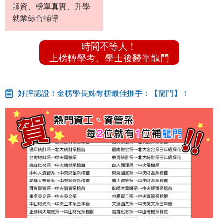
師資、榜單真實、升學
就業綜合輔導
時間不等人！
上榜轉學考、學士後醫靠龍門
好評認證！金榜學長姊奪榜最佳推手：【龍門】！