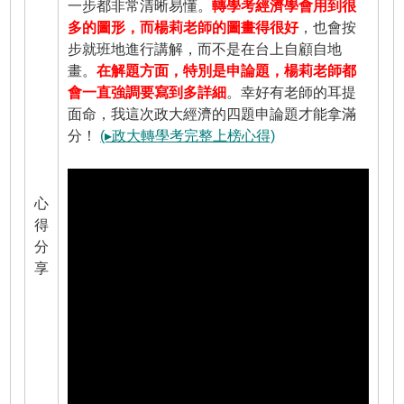
一步都非常清晰易懂。
轉學考經濟學會用到很
多的圖形，而楊莉老師的圖畫得很好
，也會按
步就班地進行講解，而不是在台上自顧自地
畫。
在解題方面，特別是申論題，楊莉老師都
會一直強調要寫到多詳細
。幸好有老師的耳提
面命，我這次政大經濟的四題申論題才能拿滿
分！
(▸政大轉學考完整上榜心得)
心
得
分
享