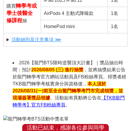
iPad 2025 iPad 11
1名
轉學考或
購買
學士後醫全
AirPods 4 主動式降噪款
1名
修課程
抽
HomePod mini
1名
活動細則及注意事項 ⋙
2026【龍門BTS限時逆襲頂大計畫】｜獎品抽出時
間：預計
2026/08/05 (三) 進行抽獎
，並將抽獎結果公告
於龍門轉學考官方網站活動頁及FB粉絲專頁。得獎者經
TKB龍門轉學考核實身分與資格後，
本人須於
2026/08/31(一)前至全台龍門轉學考門市完成領獎，並
現場簽署獎品領據
。活動如有異動將公告在
【TKB龍門
轉學考】官方FB粉絲專頁
。
活動已結束，感謝各位參與同學