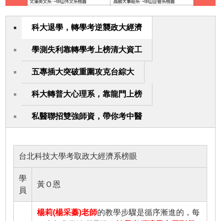
科大退學，轉學考逆襲政大經濟
學測失利靠轉學考上榜清大資工
五專插大突破重圍攻克台綜大
科大轉普大心理系，靠龍門上榜
私醫聯招雙強師資，帶你考中醫
台北科技大學考取政大經濟系榜眼
學
黃Ｏ恩
員
楊莉(楊采蓁)老師
的教學步驟是循序漸進的，每