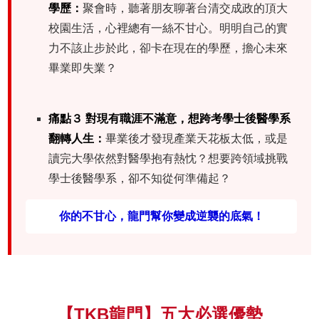
學歷：
聚會時，聽著朋友聊著台清交成政的頂大
校園生活，心裡總有一絲不甘心。明明自己的實
力不該止步於此，卻卡在現在的學歷，擔心未來
畢業即失業？
痛點３ 對現有職涯不滿意，想跨考學士後醫學系
翻轉人生：
畢業後才發現產業天花板太低，或是
讀完大學依然對醫學抱有熱忱？想要跨領域挑戰
學士後醫學系，卻不知從何準備起？
你的不甘心，龍門幫你變成逆襲的底氣！
【TKB龍門】五大必選優勢