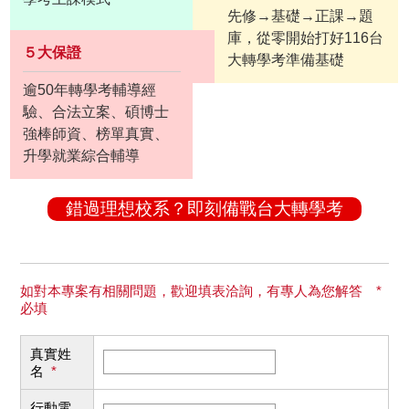
先修→基礎→正課→題
庫，從零開始打好116台
５大保證
大轉學考準備基礎
逾50年轉學考輔導經
驗、合法立案、碩博士
強棒師資、榜單真實、
升學就業綜合輔導
錯過理想校系？即刻備戰台大轉學考
如對本專案有相關問題，歡迎填表洽詢，有專人為您解答 *
必填
真實姓
名
*
行動電