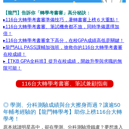
【龍門】告訴你「轉學考書審」高分秘訣：
▸116台大轉學考書審準備技巧，暑轉書審上榜６大重點！
▸116台大轉學考書審、筆試機會都不放，同時準備選擇加
倍！
▸116台大轉學考書審拿下高分，在校GPA成績高低是關鍵！
▸龍門ALL PASS課輔加強班，搶救你的116台大轉學考書審
在校成績！
▸【TKB GPA全科班】提升在校成績，開啟升學與求職的無
限可能！
116台大轉學考書審、筆試兼顧指南
◎ 學測、分科測驗成績與台大擦身而過？讓逾50
年輔考經驗的【龍門轉學考】助你上榜116台大轉
學考！
原本就讀明星高中，卻在學測、分科測驗滑鐵盧？夢想進入