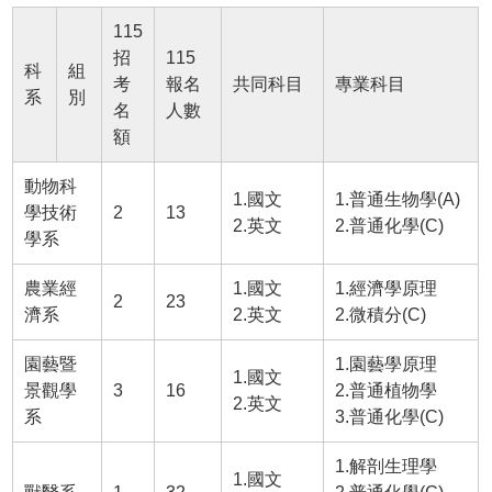
115
招
115
科
組
考
報名
共同科目
專業科目
系
別
名
人數
額
動物科
1.國文
1.普通生物學(A)
學技術
2
13
2.英文
2.普通化學(C)
學系
農業經
1.國文
1.經濟學原理
2
23
濟系
2.英文
2.微積分(C)
園藝暨
1.園藝學原理
1.國文
景觀學
3
16
2.普通植物學
2.英文
系
3.普通化學(C)
1.解剖生理學
1.國文