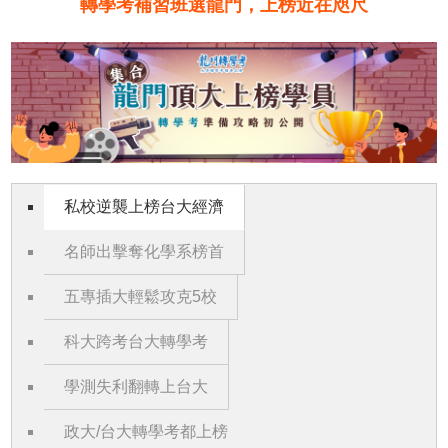
轉學考補習班選龍門，上榜近在咫尺
私校逆襲上榜台大經濟
名師出擊奪化學系榜首
五專插大輕鬆攻克5校
科大跨考台大轉學考
學測失利翻轉上台大
政大/台大轉學考都上榜