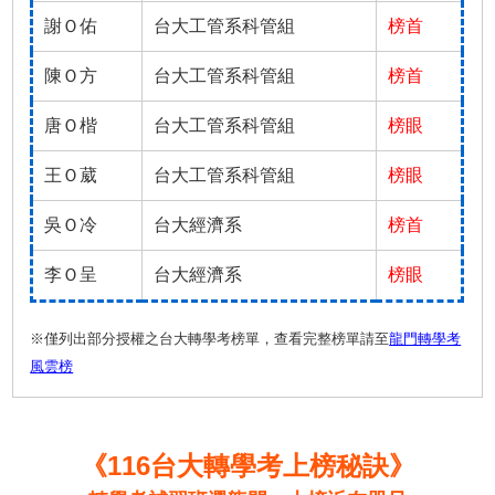
謝Ｏ佑
台大工管系科管組
榜首
陳Ｏ方
台大工管系科管組
榜首
唐Ｏ楷
台大工管系科管組
榜眼
王Ｏ葳
台大工管系科管組
榜眼
吳Ｏ冷
台大經濟系
榜首
李Ｏ呈
台大經濟系
榜眼
※僅列出部分授權之台大轉學考榜單，查看完整榜單請至
龍門轉學考
風雲榜
《116台大轉學考上榜秘訣》