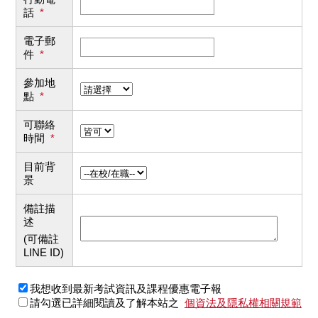
話
*
電子郵
件
*
參加地
點
*
可聯絡
時間
*
目前背
景
備註描
述
(可備註
LINE ID)
我想收到最新考試資訊及課程優惠電子報
請勾選已詳細閱讀及了解本站之
個資法及隱私權相關規範