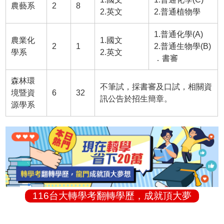
農藝系
2
8
2.英文
2.普通植物學
1.普通化學(A)
農業化
1.國文
2
1
2.普通生物學(B)
學系
2.英文
．書審
森林環
不筆試，採書審及口試，相關資
境暨資
6
32
訊公告於招生簡章。
源學系
116台大轉學考翻轉學歷，成就頂大夢