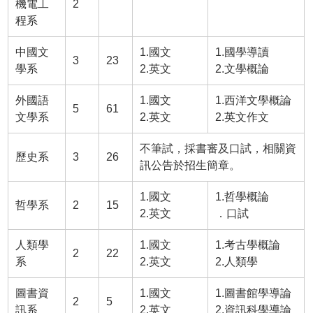
機電工
2
程系
中國文
1.國文
1.國學導讀
3
23
學系
2.英文
2.文學概論
外國語
1.國文
1.西洋文學概論
5
61
文學系
2.英文
2.英文作文
不筆試，採書審及口試，相關資
歷史系
3
26
訊公告於招生簡章。
1.國文
1.哲學概論
哲學系
2
15
2.英文
．口試
人類學
1.國文
1.考古學概論
2
22
系
2.英文
2.人類學
圖書資
1.國文
1.圖書館學導論
2
5
訊系
2.英文
2.資訊科學導論