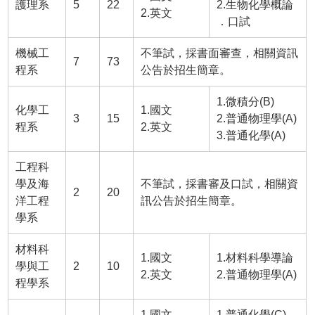
護理系
5
22
2.生物化學概論
2.英文
．口試
機械工
不筆試，採書面審查，相關資訊
7
73
程系
公告於招生簡章。
1.微積分(B)
化學工
1.國文
3
15
2.普通物理學(A)
程系
2.英文
3.普通化學(A)
工程科
學及海
不筆試，採書審及口試，相關資
2
20
洋工程
訊公告於招生簡章。
學系
材料科
1.國文
1.材料科學導論
學與工
2
10
2.英文
2.普通物理學(A)
程學系
1.國文
1.普通化學(C)