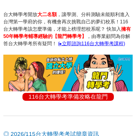
台大轉學考開放
大二名額
，讓學測、分科測驗未能順利進入
台灣第一學府的你，有機會再次挑戰自己的夢幻校系！116
台大轉學考該怎麼準備，才能上榜理想校系呢？ 快加入
擁有
50年轉學考輔導經驗的【龍門轉學考】
，由專業顧問為你解
答台大轉學考所有疑問！
(▸立即諮詢116台大轉學考課程)
116台大轉學考準備攻略在龍門
◎ 2026/115台大轉學考考試簡章資訊