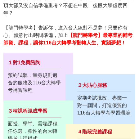
頂大卻又沒自信準備重考？不想在中段、後段大學虛度四
年？
【龍門轉學考】告訴你，進入台大絕對不是夢！只要你有
心、願意付出時間準備，加上
【龍門轉學考】最專業的輔考
師資、課程，讓你116台大轉學考翻轉人生、實踐夢想！
１對1免費諮詢
預約試聽，量身規劃適
合的服務及116台大轉學
２大貼心服務
考補習課程
定期考試批改、專業一
對一顧問，打造優質的
３種課程混成學習
116台大轉學考學習環境
面授、學堂、雲端課程
任你選，彈性的台大轉
４階段完整課程
學考上課模式