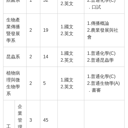
獸醫系
1
32
2.普通化學(C)
2.英文
．口試
生物產
1.傳播概論
業傳播
1.國文
2
19
2.農業發展與社
暨發展
2.英文
會
學系
1.國文
1.普通化學(C)
昆蟲系
2
14
2.英文
2.普通昆蟲學
植物病
1.普通化學(C)
理與微
1.國文
2
5
2.普通生物學(A)
生物學
2.英文
．書審
系
企
業
管
3
45
工
理