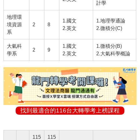
計學
地理環
1.國文
1.地理學通論
境資源
2
8
2.英文
2.微積分(C)
系
大氣科
1.國文
1.微積分(B)
2
9
學系
2.英文
2.大氣科學概論
找到最適合的116台大轉學考上榜課程
115
115