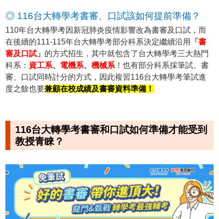
◎ 116台大轉學考書審、口試該如何提前準備？
110年台大轉學考因新冠肺炎疫情影響改為書審及口試，而
在後續的111-115年台大轉學考部分科系決定繼續沿用
「書
審及口試」
的方式招生，其中就包含了台大轉學考三大熱門
科系：
資工系、電機系、機械系
！也有部分科系採筆試、書
審、口試同時計分的方式，因此複習116台大轉學考筆試進
度之餘也要
兼顧在校成績及書審資料準備！
116台大轉學考書審和口試如何準備才能受到
教授青睞？