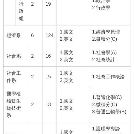
1.政治學
行
2
19
2.行政學
政
組
1.國文
1.經濟學原理
經濟系
6
124
2.英文
2.微積分(C)
1.國文
1.社會學(A)
社會系
2
16
2.英文
2.社會統計
社會工
1.國文
2
15
1.社會工作概論
作系
2.英文
醫學檢
1.普通化學(C)
驗暨生
1.國文
2
13
2.微積分(C)
物技術
2.英文
3.普通生物學(B)
系
1.護理學導論
1.國文