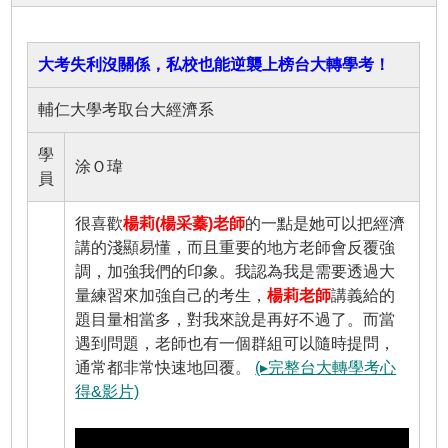
大考失利沒關係，私校也能逆襲上榜台大轉學考！
輔仁大學考取台大經濟系
學
涂Ｏ瑋
員
很喜歡
楊莉(楊采蓁)老師
的一點是她可以把經濟
講的淺顯易懂，而且重要的地方老師會反覆強
調，加強我們的印象。我認為我是需要透過大
量練習來加強自己的考生，
楊莉老師
講義給的
題目量相當多，對我來說是再好不過了。而當
遇到問題，老師也有一個群組可以隨時提問，
通常都非常快速地回覆。
(▸完整台大轉學考心
得&影片)