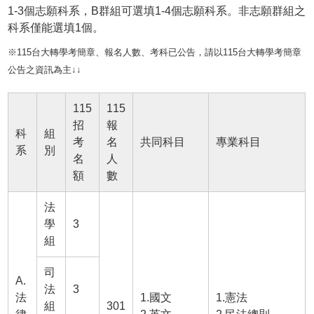
1-3個志願科系，B群組可選填1-4個志願科系。非志願群組之
科系僅能選填1個。
※115台大轉學考簡章、報名人數、考科已公告，請以115台大轉學考簡章
公告之資訊為主↓↓
115
115
招
報
科
組
考
名
共同科目
專業科目
系
別
名
人
額
數
法
學
3
組
司
A.
法
3
法
1.國文
1.憲法
組
301