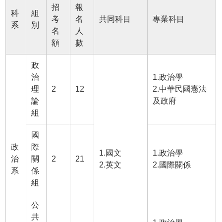
招
報
科
組
考
名
共同科目
專業科目
系
別
名
人
額
數
政
治
1.政治學
理
2
12
2.中華民國憲法
論
及政府
組
國
政
際
1.國文
1.政治學
治
關
2
21
2.英文
2.國際關係
系
係
組
公
共