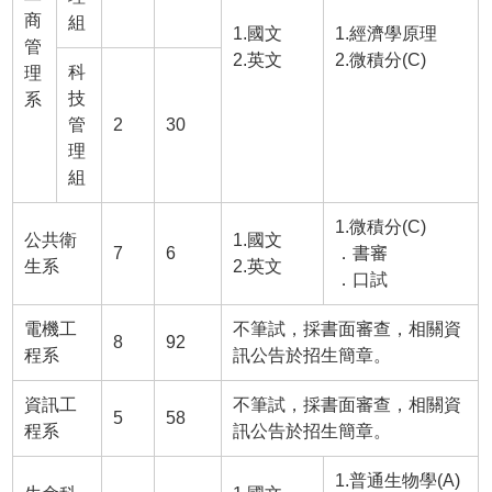
商
組
1.國文
1.經濟學原理
管
2.英文
2.微積分(C)
科
理
技
系
管
2
30
理
組
1.微積分(C)
公共衛
1.國文
7
6
．書審
生系
2.英文
．口試
電機工
不筆試，採書面審查，相關資
8
92
程系
訊公告於招生簡章。
資訊工
不筆試，採書面審查，相關資
5
58
程系
訊公告於招生簡章。
1.普通生物學(A)