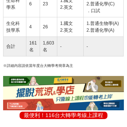
生命科
1.國文
6
23
2.普通化學(C)
學系
2.英文
．口試
生化科
1.國文
1.普通生物學(A)
4
26
技學系
2.英文
2.普通化學(A)
161
1,603
合計
-
-
名
名
※詳細內容請依當年度台大轉學考簡章為主
最便利！116台大轉學考線上課程