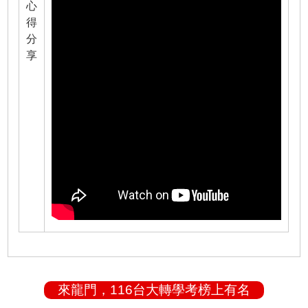
心
得
分
享
來龍門，116台大轉學考榜上有名