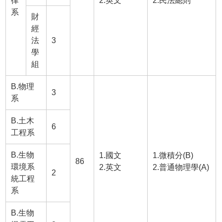
律
2.英文
2.民法總則
系
財
經
法
3
學
組
B.物理
3
系
B.土木
6
工程系
B.生物
1.國文
1.微積分(B)
86
環境系
2.英文
2.普通物理學(A)
2
統工程
系
B.生物