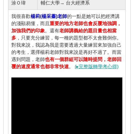
涂Ｏ瑋
輔仁大學→ 台大經濟系
我很喜歡
楊莉(楊采蓁)老師
的一點是她可以把經濟講
的淺顯易懂，而且
重要的地方老師也會反覆地強調，
加強我們的印象
。還有
老師講義給的題目量也相當
多
，只要充分練習，每一種的題型都不太會難倒你。
對我來說，我認為我是需要透過大量練習來加強自己
的考生，選擇楊莉老師對我來說是再好不過了。而當
遇到問題，老師
也有一個群組可以隨時提問，老師回
覆的速度通常也都非常快速
。
(▸完整版轉學考心得)