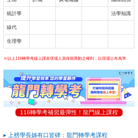
統計學
法學知識
線代
生理學
※以上116轉學考線上課表現場人員保留異動之權利，以現場公布為準
116轉學考補習最彈性！龍門線上課程
▸ 上榜學長姊有口皆碑：龍門轉學考課程