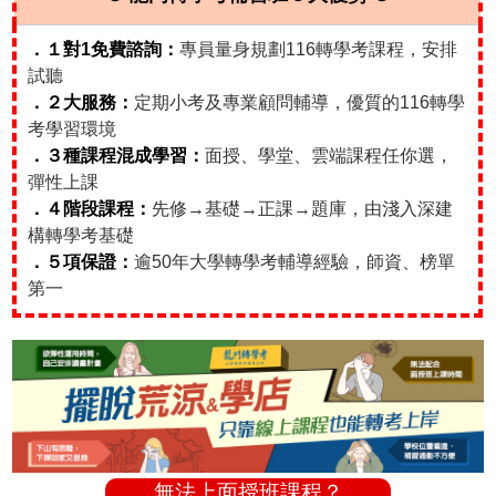
．１對1免費諮詢：
專員量身規劃116轉學考課程，安排
試聽
．２大服務：
定期小考及專業顧問輔導，優質的116轉學
考學習環境
．３種課程混成學習：
面授、學堂、雲端課程任你選，
彈性上課
．４階段課程：
先修→基礎→正課→題庫，由淺入深建
構轉學考基礎
．５項保證：
逾50年大學轉學考輔導經驗，師資、榜單
第一
無法上面授班課程？