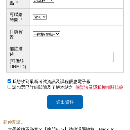
點
*
可聯絡
時間
*
目前背
景
備註描
述
(可備註
LINE ID)
我想收到最新考試資訊及課程優惠電子報
請勾選已詳細閱讀及了解本站之
個資法及隱私權相關規範
送出資料
延伸閱讀…
大學首抽不滿意？【龍門BTS】助你逆襲轉校，Back To