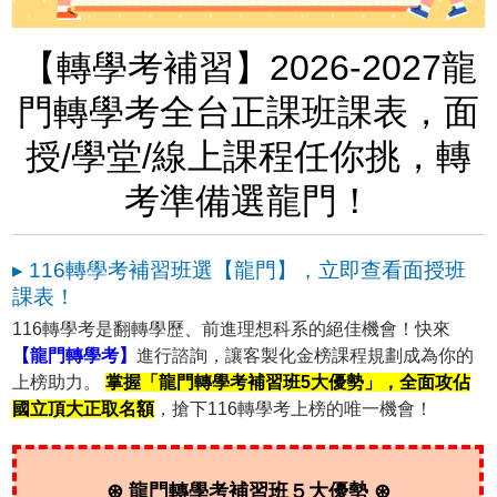
【轉學考補習】2026-2027龍
門轉學考全台正課班課表，面
授/學堂/線上課程任你挑，轉
考準備選龍門！
▸ 116轉學考補習班選【龍門】，立即查看面授班
課表！
116轉學考是翻轉學歷、前進理想科系的絕佳機會！快來
【龍門轉學考】
進行諮詢，讓客製化金榜課程規劃成為你的
上榜助力。
掌握「龍門轉學考補習班5大優勢」，全面攻佔
國立頂大正取名額
，搶下116轉學考上榜的唯一機會！
⊛ 龍門轉學考補習班５大優勢 ⊛