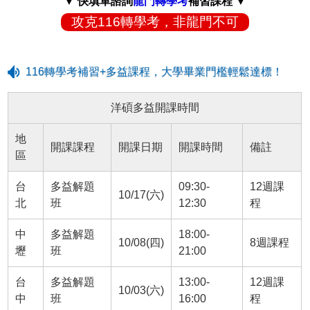
▼ 快填單諮詢
龍門轉學考
補習課程 ▼
攻克116轉學考，非龍門不可
116轉學考補習+多益課程，大學畢業門檻輕鬆達標！
洋碩多益開課時間
地
開課課程
開課日期
開課時間
備註
區
台
多益解題
09:30-
12週課
10/17(六)
北
班
12:30
程
中
多益解題
18:00-
10/08(四)
8週課程
壢
班
21:00
台
多益解題
13:00-
12週課
10/03(六)
中
班
16:00
程