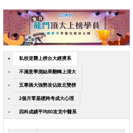
私校逆襲上榜台大經濟系
不滿意學測結果翻轉上清大
五專插大強勢攻佔政北雙榜
2個月零基礎跨考成大心理
四科成績平均80攻克中醫系