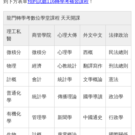
到下方表單
預約試聽116轉學考補習課程
！
龍門轉學考數位學堂課程 天天開課
理工私
商管學院
心理大傳
外文中文
法律政治
醫
微積分
微積分
心理學
西概
民法總則
物理
經濟
心教統計
翻譯寫作
刑法總則
計概
會計
統計學
文學概論
憲法
普通化
統計學
傳播理論
國學導讀
政治學
學
有機化
管理學
新聞學
中國通史
行政學
學
生物
計概
廣電概論
國際關係