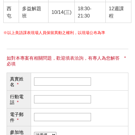
西
多益解題
18:30-
12週課
10/14(三)
屯
班
21:30
程
※以上美語課表現場人員保留異動之權利，以現場公布為準
如對本專案有相關問題，歡迎填表洽詢，有專人為您解答 *
必填
真實姓
名
*
行動電
話
*
電子郵
件
*
參加地