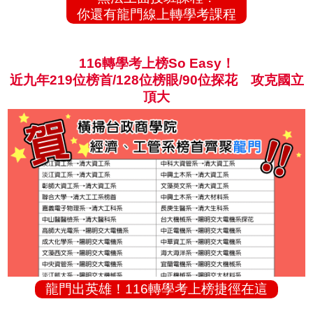
你還有龍門線上轉學考課程
116轉學考上榜So Easy！
近九年219位榜首/128位榜眼/90位探花 攻克國立
頂大
龍門出英雄！116轉學考上榜捷徑在這