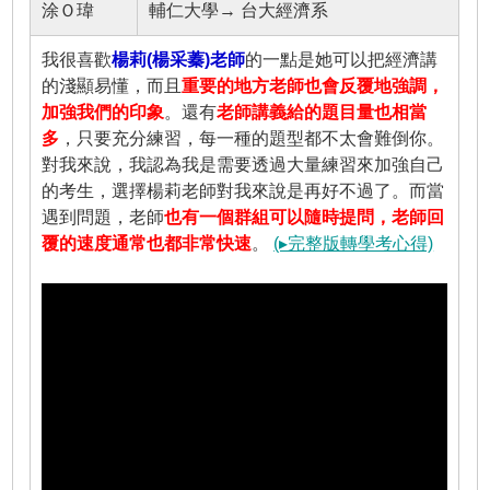
涂Ｏ瑋
輔仁大學→ 台大經濟系
我很喜歡
楊莉(楊采蓁)老師
的一點是她可以把經濟講
的淺顯易懂，而且
重要的地方老師也會反覆地強調，
加強我們的印象
。還有
老師講義給的題目量也相當
多
，只要充分練習，每一種的題型都不太會難倒你。
對我來說，我認為我是需要透過大量練習來加強自己
的考生，選擇楊莉老師對我來說是再好不過了。而當
遇到問題，老師
也有一個群組可以隨時提問，老師回
覆的速度通常也都非常快速
。
(▸完整版轉學考心得)