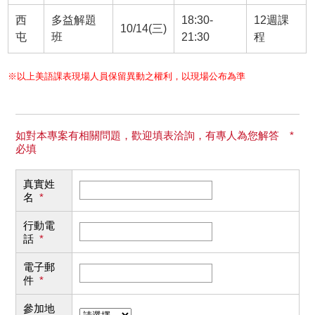
西
多益解題
18:30-
12週課
10/14(三)
屯
班
21:30
程
※以上美語課表現場人員保留異動之權利，以現場公布為準
如對本專案有相關問題，歡迎填表洽詢，有專人為您解答 *
必填
真實姓
名
*
行動電
話
*
電子郵
件
*
參加地