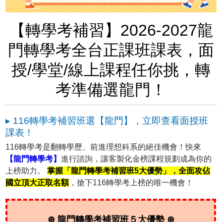
【轉學考補習】2026-2027龍
門轉學考全台正課班課表，面
授/學堂/線上課程任你挑，轉
考準備選龍門！
▸ 116轉學考補習班選【龍門】，立即查看面授班
課表！
116轉學考是翻轉學歷、前進理想科系的絕佳機會！快來
【龍門轉學考】
進行諮詢，讓客製化金榜課程規劃成為你的
上榜助力。
掌握「龍門轉學考補習班5大優勢」，全面攻佔
國立頂大正取名額
，搶下116轉學考上榜的唯一機會！
⊛ 龍門轉學考補習班５大優勢 ⊛