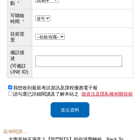
點
*
可聯絡
時間
*
目前背
景
備註描
述
(可備註
LINE ID)
我想收到最新考試資訊及課程優惠電子報
請勾選已詳細閱讀及了解本站之
個資法及隱私權相關規範
送出資料
延伸閱讀…
大學首抽不滿意？【龍門BTS】助你逆襲轉校，Back To