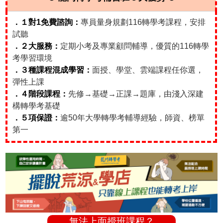
．１對1免費諮詢：
專員量身規劃116轉學考課程，安排
試聽
．２大服務：
定期小考及專業顧問輔導，優質的116轉學
考學習環境
．３種課程混成學習：
面授、學堂、雲端課程任你選，
彈性上課
．４階段課程：
先修→基礎→正課→題庫，由淺入深建
構轉學考基礎
．５項保證：
逾50年大學轉學考輔導經驗，師資、榜單
第一
無法上面授班課程？