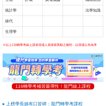
統計學
法學知識
線代
生理學
※以上116轉學考線上課表現場人員保留異動之權利，以現場公布為準
116轉學考補習最彈性！龍門線上課程
▸ 上榜學長姊有口皆碑：龍門轉學考課程