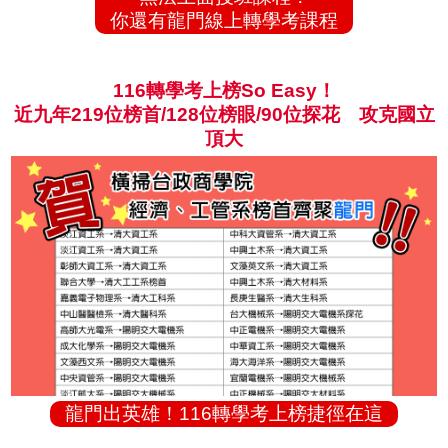
你還有龍門線上轉學考課程
116轉學考上榜So Easy！
近九年219位榜首/128位榜眼/90位探花 攻克國立
頂大
龍門出英雄！116轉學考上榜捷徑在這