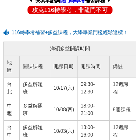
▼ 快填單諮詢
龍門轉學考
補習課程 ▼
攻克116轉學考，非龍門不可
116轉學考補習+多益課程，大學畢業門檻輕鬆達標！
洋碩多益開課時間
地
開課課程
開課日期
開課時間
備註
區
台
多益解題
09:30-
12週課
10/17(六)
北
班
12:30
程
中
多益解題
18:00-
10/08(四)
8週課程
壢
班
21:00
台
多益解題
13:00-
12週課
10/03(六)
中
班
16:00
程