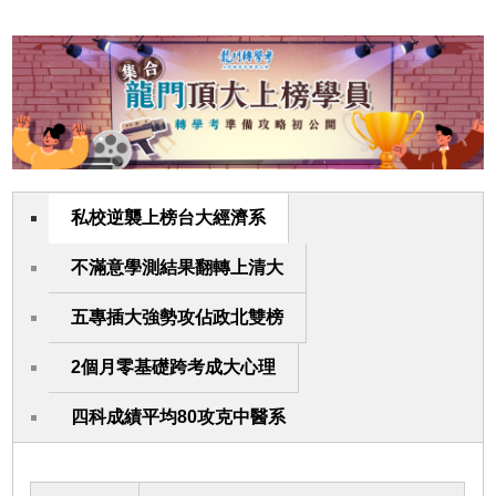
私校逆襲上榜台大經濟系
不滿意學測結果翻轉上清大
五專插大強勢攻佔政北雙榜
2個月零基礎跨考成大心理
四科成績平均80攻克中醫系