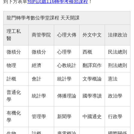
到下方表單
預約試聽116轉學考補習課程
！
龍門轉學考數位學堂課程 天天開課
理工私
商管學院
心理大傳
外文中文
法律政治
醫
微積分
微積分
心理學
西概
民法總則
物理
經濟
心教統計
翻譯寫作
刑法總則
計概
會計
統計學
文學概論
憲法
普通化
統計學
傳播理論
國學導讀
政治學
學
有機化
管理學
新聞學
中國通史
行政學
學
生物
計概
廣電概論
國際關係