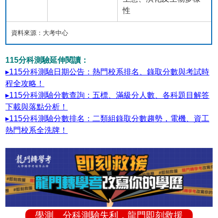
性
資料來源：大考中心
115分科測驗延伸閱讀：
▸115分科測驗日期公告：熱門校系排名、錄取分數與考試時
程全攻略！
▸115分科測驗分數查詢：五標、滿級分人數、各科題目解答
下載與落點分析！
▸115分科測驗分數排名：二類組錄取分數趨勢，電機、資工
熱門校系全洗牌！
學測、分科測驗失利，龍門即刻救援