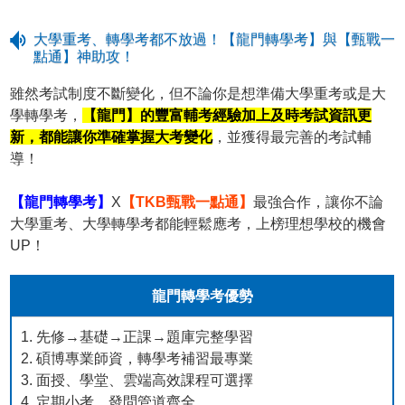
大學重考、轉學考都不放過！【龍門轉學考】與【甄戰一
點通】神助攻！
雖然考試制度不斷變化，但不論你是想準備大學重考或是大
學轉學考，
【龍門】的豐富輔考經驗加上及時考試資訊更
新，都能讓你準確掌握大考變化
，並獲得最完善的考試輔
導！
【龍門轉學考】
X
【TKB甄戰一點通】
最強合作，讓你不論
大學重考、大學轉學考都能輕鬆應考，上榜理想學校的機會
UP！
龍門轉學考優勢
1. 先修→基礎→正課→題庫完整學習
2. 碩博專業師資，轉學考補習最專業
3. 面授、學堂、雲端高效課程可選擇
4. 定期小考、發問管道齊全