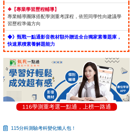
❖【專業學習歷程輔導】
專業輔導團隊搭配學測重考課程，依照同學性向建議學
習歷程準備方向
◆》甄戰一點通影音教材額外贈送全台獨家素養題庫，
快速累積素養解題能力
116學測重考選一點通，上榜一路通
115分科測驗考科變化懶人包！