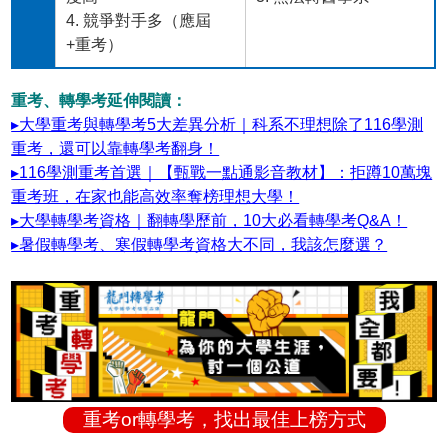
4. 競爭對手多（應屆
+重考）
重考、轉學考延伸閱讀：
▸大學重考與轉學考5大差異分析｜科系不理想除了116學測
重考，還可以靠轉學考翻身！
▸116學測重考首選｜【甄戰一點通影音教材】：拒蹲10萬塊
重考班，在家也能高效率奪榜理想大學！
▸大學轉學考資格｜翻轉學歷前，10大必看轉學考Q&A！
▸暑假轉學考、寒假轉學考資格大不同，我該怎麼選？
重考or轉學考，找出最佳上榜方式