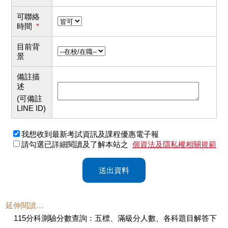
可聯絡
時間
*
目前背
景
備註描
述
(可備註
LINE ID)
我想收到最新考試資訊及課程優惠電子報
請勾選已詳細閱讀及了解本站之
個資法及隱私權相關規範
送出資料
延伸閱讀…
115分科測驗分數查詢：五標、滿級分人數、各科題目解答下