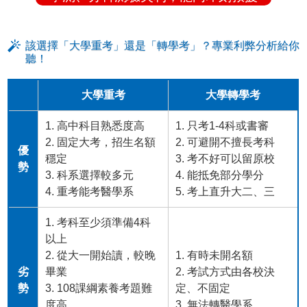
該選擇「大學重考」還是「轉學考」？專業利弊分析給你
聽！
大學重考
大學轉學考
1. 高中科目熟悉度高
1. 只考1-4科或書審
2. 固定大考，招生名額
2. 可避開不擅長考科
優
穩定
3. 考不好可以留原校
勢
3. 科系選擇較多元
4. 能抵免部分學分
4. 重考能考醫學系
5. 考上直升大二、三
1. 考科至少須準備4科
以上
2. 從大一開始讀，較晚
1. 有時未開名額
劣
畢業
2. 考試方式由各校決
勢
3. 108課綱素養考題難
定、不固定
度高
3. 無法轉醫學系