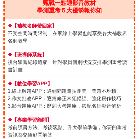
甄戰一點通影音教材
學測重考５大優勢報你知
❖【補教名師帶回家】
不受空間時間限制，在家線上學習也能享受各大補教界
名師教學
❖【班導師系統】
後台學習紀錄追蹤，針對學員個別狀況安排學測重考讀
書計畫
❖【數位學習APP】
1.線上解題APP：遇到問題隨拍即問，問題不堆積
2.作文批改APP：逐篇修正常犯錯誤、強化寫作技巧
3.影音題庫APP：歷屆大考題庫，搭配名師影音解析
❖【專業學習顧問】
考前讀書方法、考後落點、升大學前準備，你要的重考
資訊都交給顧問解答