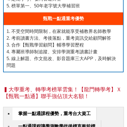
5. 榜單第一、50年老字號大學補習班
甄戰一點通重考優勢
1. 不受空間時間限制，在家就能享受補教界名師教學
2. 考前讀書方法、考後落點，重考資訊交給顧問解答
3. 合作【甄戰學習顧問】輔導學習歷程
4. 專屬班導師制追蹤、安排學測重考讀書計畫
5. 線上解題、作文批改、影音題庫三大APP，及時解決
問題
▍大學重考、轉學考榜單雲集！【龍門轉學考】Ｘ
【甄戰一點通】聯手強佔頂大名額！
掌握一點通課程優勢，重考台大資工
一點通課程讓學測數學從後標直衝前標