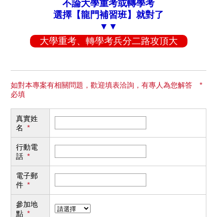
不論大學重考或轉學考
選擇【龍門補習班】就對了
▼▼
大學重考、轉學考兵分二路攻頂大
如對本專案有相關問題，歡迎填表洽詢，有專人為您解答 *
必填
真實姓
名
*
行動電
話
*
電子郵
件
*
參加地
點
*