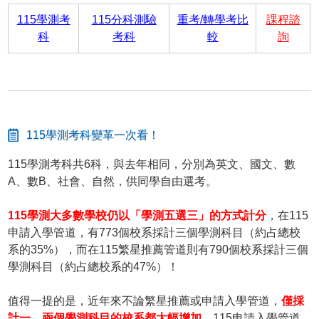
115學測考
115分科測驗
重考/轉學考比
課程諮
科
考科
較
詢
115學測考科變革一次看！
115學測考科共6科，與去年相同，分別為英文、國文、數
A、數B、社會、自然，供同學自由選考。
115學測大多數學校仍以「學測五選三」的方式計分
，在115
申請入學管道，有773個校系採計三個學測科目（約占總校
系的35%），而在115繁星推薦管道則有790個校系採計三個
學測科目（約占總校系的47%）！
值得一提的是，近年來不論繁星推薦或申請入學管道，
僅採
計一、兩個學測科目的校系都大幅增加
。115申請入學管道