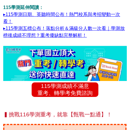
115學測延伸閱讀：
▸115學測日期、英聽時間公布！熱門校系與考招變動一次
看！
▸115學測五標公布！落點分析＆滿級分人數一次看｜學測放
榜後成績不理想？重考優缺點完整解析！
115學測成績不滿意
重考、轉學考免費諮詢
▍挑戰116學測重考，就靠【甄戰一點通】！