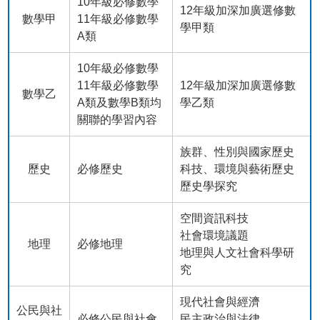
10年級必修數學
12年級加深加廣選修數
數學甲
11年級必修數學
學甲類
A類
10年級必修數學
11年級必修數學
12年級加深加廣選修數
數學乙
A類及數學B類均
學乙類
關聯的學習內容
族群、性別與國家歷史
歷史
必修歷史
科技、環境與藝術歷史
歷史學探究
空間資訊科技
社會環境議題
地理
必修地理
地理與人文社會科學研
究
現代社會與經濟
公民與社
必修公民與社會
民主政治與法律