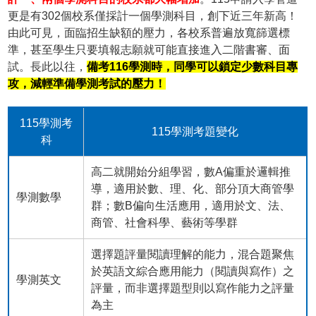
更是有302個校系僅採計一個學測科目，創下近三年新高！
由此可見，面臨招生缺額的壓力，各校系普遍放寬篩選標
準，甚至學生只要填報志願就可能直接進入二階書審、面
試。長此以往，
備考116學測時，同學可以鎖定少數科目專
攻，減輕準備學測考試的壓力！
115學測考
115學測考題變化
科
高二就開始分組學習，數A偏重於邏輯推
導，適用於數、理、化、部分頂大商管學
學測數學
群；數B偏向生活應用，適用於文、法、
商管、社會科學、藝術等學群
選擇題評量閱讀理解的能力，混合題聚焦
於英語文綜合應用能力（閱讀與寫作）之
學測英文
評量，而非選擇題型則以寫作能力之評量
為主