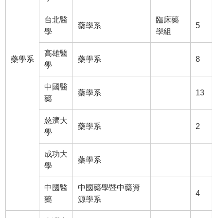
台北醫
臨床藥
藥學系
5
學
學組
高雄醫
藥學系
藥學系
8
學
中國醫
藥學系
13
藥
慈濟大
藥學系
2
學
成功大
藥學系
學
中國醫
中國藥學暨中藥資
4
藥
源學系