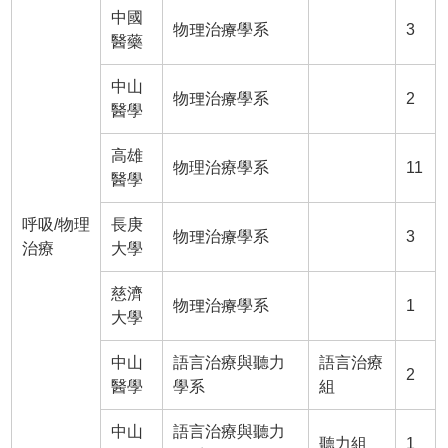
中國
物理治療學系
3
醫藥
中山
物理治療學系
2
醫學
高雄
物理治療學系
11
醫學
呼吸/物理
長庚
物理治療學系
3
治療
大學
慈濟
物理治療學系
1
大學
中山
語言治療與聽力
語言治療
2
醫學
學系
組
中山
語言治療與聽力
聽力組
1