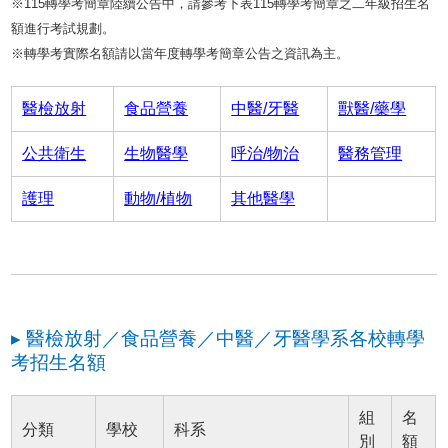
※115轉學考簡章陸續公告中，請參考下表115轉學考簡章之二年級招生名
額進行考試規劃。
※轉學考實際名額請以當年度轉學考簡章公告之資訊為主。
醫檢放射
食品營養
中醫/牙醫
獸醫/藥學
公共衛生
生物醫學
呼治/物治
醫務管理
護理
動物/植物
其他醫學
▸ 醫檢放射／食品營養／中醫／牙醫學系各校轉學
考招生名額
組
名
分類
學校
科系
別
額