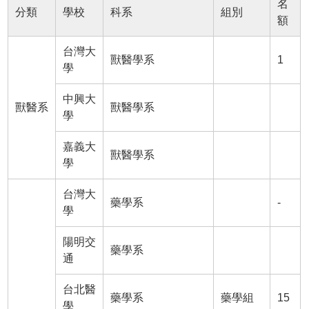
名
分類
學校
科系
組別
額
台灣大
獸醫學系
1
學
中興大
獸醫系
獸醫學系
學
嘉義大
獸醫學系
學
台灣大
藥學系
-
學
陽明交
藥學系
通
台北醫
藥學系
藥學組
15
學