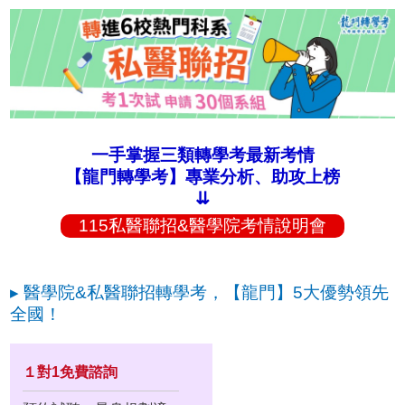
一手掌握三類轉學考最新考情
【龍門轉學考】專業分析、助攻上榜
⇊
115私醫聯招&醫學院考情說明會
▸ 醫學院&私醫聯招轉學考，【龍門】5大優勢領先
全國！
１對1免費諮詢