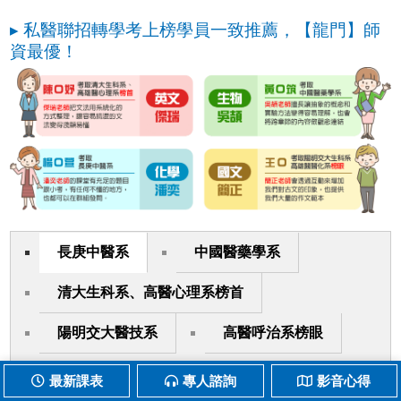
▸ 私醫聯招轉學考上榜學員一致推薦，【龍門】師
資最優！
長庚中醫系
中國醫藥學系
清大生科系、高醫心理系榜首
陽明交大醫技系
高醫呼治系榜眼
中山醫職治系榜首
最新課表
專人諮詢
影音心得