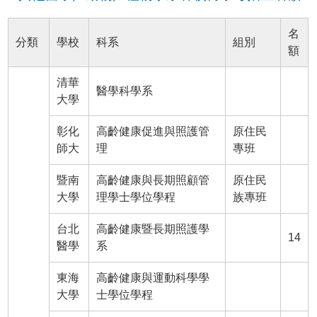
名
分類
學校
科系
組別
額
清華
醫學科學系
大學
彰化
高齡健康促進與照護管
原住民
師大
理
專班
暨南
高齡健康與長期照顧管
原住民
大學
理學士學位學程
族專班
台北
高齡健康暨長期照護學
14
醫學
系
東海
高齡健康與運動科學學
大學
士學位學程