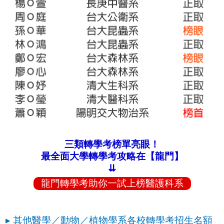
三類轉學考榜單亮眼！
最全面大學轉學考攻略在【龍門】
⇊
龍門轉學考助你一試上榜醫護科系
▸ 其他醫學／動物／植物學系各校轉學考招生名額