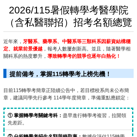
2026/115暑假轉學考醫學院
（含私醫聯招）招考名額總覽
近年來，
牙醫系、藥學系、中醫系等三類科系因薪資結構穩
定、就業前景優越
，報考人數屢創新高。並且，隨著醫學相
關科系的熱度攀升，
導致轉學考的競爭也逐年白熱化！
提前備考，掌握115轉學考上榜先機！
目前115轉學考簡章正陸續公告中，若目標校系尚未公布簡
章，建議同學先行參考 114學年度簡章，準備重點應鎖定：
① 掌握轉學考關鍵考科：
盡早進行轉學考複習，拉開領
先差距。
② 分析轉學考招生名額與錄取率：
數據化評估115轉學