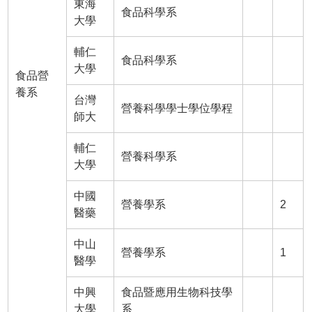
東海
食品科學系
大學
輔仁
食品科學系
大學
食品營
養系
台灣
營養科學學士學位學程
師大
輔仁
營養科學系
大學
中國
營養學系
2
醫藥
中山
營養學系
1
醫學
中興
食品暨應用生物科技學
大學
系