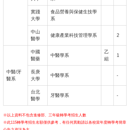
實踐
食品營養與保健生技學
大學
系
中山
健康產業科技管理學系
2
醫學
中國
乙
中醫學系
1
醫藥
組
中醫/牙
長庚
中醫學系
-
醫系
大學
台北
牙醫學系
-
醫學
※以上資料不包含進修部、三年級轉學考招生人數
※此115轉學考招生名額僅供參考，有任何異動請以各校當年度轉學考簡章
公告之資訊為主