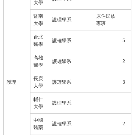
大學
暨南
原住民族
護理學系
大學
專班
台北
護理學系
5
醫學
高雄
護理學系
2
醫學
長庚
護理
護理學系
3
大學
輔仁
護理學系
大學
中國
護理學系
2
醫藥