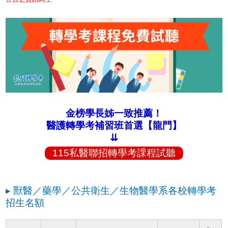
金榜學長姊一致推薦！
醫護轉學考補習班首選【龍門】
⇊
115私醫聯招轉學考課程試聽
▸ 獸醫／藥學／公共衛生／生物醫學系各校轉學考
招生名額