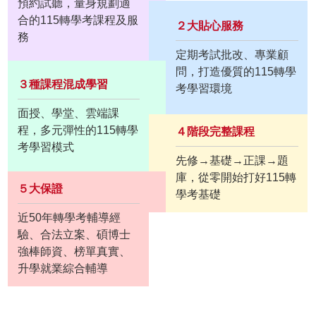
預約試聽，量身規劃適
合的115轉學考課程及服
２大貼心服務
務
定期考試批改、專業顧
問，打造優質的115轉學
３種課程混成學習
考學習環境
面授、學堂、雲端課
程，多元彈性的115轉學
４階段完整課程
考學習模式
先修→基礎→正課→題
庫，從零開始打好115轉
５大保證
學考基礎
近50年轉學考輔導經
驗、合法立案、碩博士
強棒師資、榜單真實、
升學就業綜合輔導