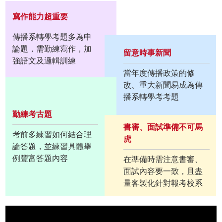
寫作能力超重要
傳播系轉學考題多為申
論題，需勤練寫作，加
留意時事新聞
強語文及邏輯訓練
當年度傳播政策的修
改、重大新聞易成為傳
播系轉學考考題
勤練考古題
書審、面試準備不可馬
考前多練習如何結合理
虎
論答題，並練習具體舉
例豐富答題內容
在準備時需注意書審、
面試內容要一致，且盡
量客製化針對報考校系