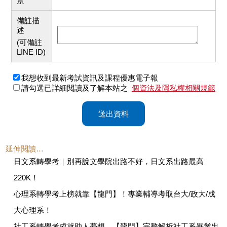
景
備註描
述
(可備註
LINE ID)
我想收到最新考試資訊及課程優惠電子報
請勾選已詳細閱讀及了解本站之
個資法及隱私權相關規範
送出資料
延伸閱讀…
日文系轉學考｜別再說文學院出路不好，日文系出路最高
220K！
心理系轉學考上榜就靠【龍門】！專業輔導考取台大/政大/成
大心理系！
社工系轉學考成就助人夢想，【龍門】完整解析社工系畢業出