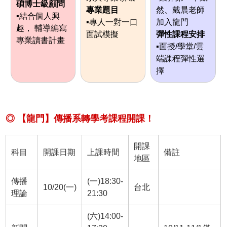
碩博士級顧問
專業題目
然、戴晨老師
▪結合個人興
▪專人一對一口
加入龍門
趣， 輔導編寫
面試模擬
彈性課程安排
專業讀書計畫
▪面授/學堂/雲
端課程彈性選
擇
◎ 【龍門】傳播系轉學考課程開課！
開課
科目
開課日期
上課時間
備註
地區
傳播
(一)18:30-
10/20(一)
台北
理論
21:30
(六)14:00-