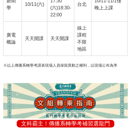
新聞
17:30
10/11-11/1僅
10/11(六)
台北
學
(六)18:30-
晚上上課
22:00
線上
廣電
課程
天天開課
天天開課
概論
不限
地區
※以上傳播系轉學考課表現場人員保留異動之權利，以現場公布為準
文科霸主！傳播系轉學考補習選龍門