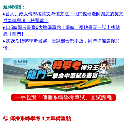
延伸閱讀：
▸台大、政大轉學考英文準備方法！龍門傑瑞老師讓您的英文
成為轉學考上榜關鍵！
▸115轉學考書審6大準備重點！暑轉、寒轉書審一試上榜就
靠【龍門】！
▸2026/115轉學考書審、筆試機會都不放，同時準備選擇加
倍！
一手包辦！傳播系轉學考筆試、面試課程
◎ 傳播系轉學考４大準備重點