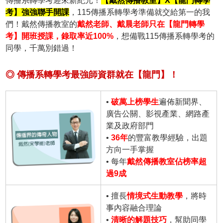
傳播系轉學考迎來新紀元！
【戴然傳播教室】X【龍門轉學
考】強強聯手開課
，115傳播系轉學考準備就交給第一的我
們！戴然傳播教室的
戴然老師、戴晨老師只在【龍門轉學
考】開班授課，錄取率近100%
，想備戰115傳播系轉學考的
同學，千萬別錯過！
◎ 傳播系轉學考最強師資群就在【龍門】！
•
破萬上榜學生
遍佈新聞界、
廣告公關、影視產業、網路產
業及政府部門
•
36年
的豐富教學經驗，出題
方向一手掌握
• 每年
戴然傳播教室佔榜率超
過9成
• 擅長
情境式生動教學
，將時
事內容融合理論
•
清晰的解題技巧
，幫助同學