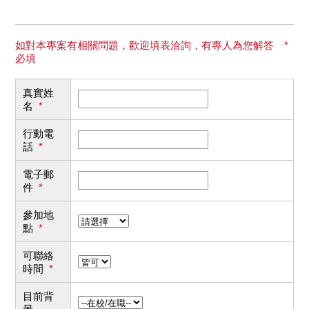
如對本專案有相關問題，歡迎填表洽詢，有專人為您解答 *
必填
真實姓
名
*
行動電
話
*
電子郵
件
*
參加地
點
*
可聯絡
時間
*
目前背