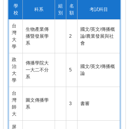
學
組
名
科系
考試科目
校
別
額
台
生物產業傳
國文/英文/傳播概
灣
播暨發展學
2
論/農業發展與社
大
系
會
學
政
傳播學院大
治
國文/英文/傳播概
一大二不分
5
大
論
系
學
台
灣
圖文傳播學
3
書審
師
系
大
屏