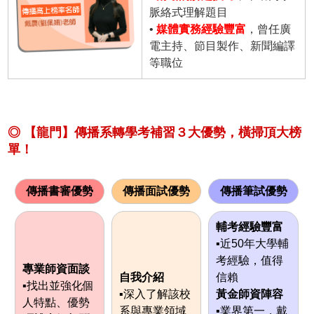
脈絡式理解題目
•
媒體實務經驗豐富
，曾任廣
電主持、節目製作、新聞編譯
等職位
◎ 【龍門】傳播系轉學考補習３大優勢，橫掃頂大榜
單！
傳播書審優勢
傳播面試優勢
傳播筆試優勢
輔考經驗豐富
▪近50年大學輔
考經驗，值得
專業師資面談
自我介紹
信賴
▪找出並強化個
▪深入了解該校
黃金師資陣容
人特點、優勢
系與專業領域
▪業界第一，戴