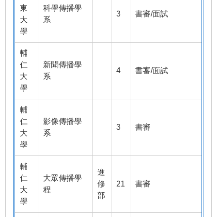
東
科學傳播學
3
書審/面試
大
系
學
輔
仁
新聞傳播學
4
書審/面試
大
系
學
輔
仁
影像傳播學
3
書審
大
系
學
輔
進
仁
大眾傳播學
修
21
書審
大
程
部
學