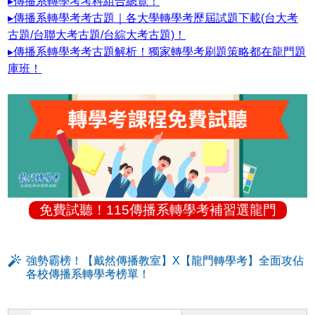
▸傳播系轉學考考科組合總覽！
▸傳播系轉學考考古題｜各大學轉學考歷屆試題下載(台大考
古題/台聯大考古題/台綜大考古題)！
▸傳播系轉學考考古題解析！獨家轉學考刷題策略都在龍門題
庫班！
免費試聽！115傳播系轉學考補習選龍門
強勢霸榜！【戴然傳播教室】X【龍門轉學考】全面攻佔
各校傳播系轉學考榜單！