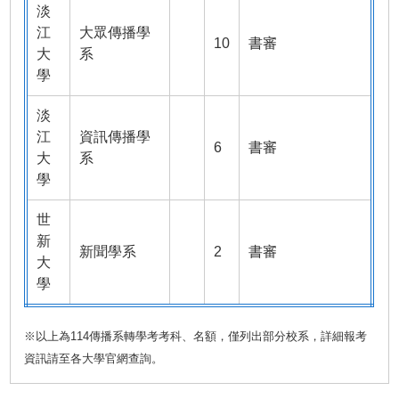
淡
江
大眾傳播學
10
書審
大
系
學
淡
江
資訊傳播學
6
書審
大
系
學
世
新
新聞學系
2
書審
大
學
※以上為114傳播系轉學考考科、名額，僅列出部分校系，詳細報考
資訊請至各大學官網查詢。