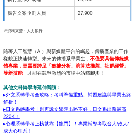
廣告文案企劃人員
27,900
※資料來源：人力銀行
隨著人工智慧（AI）與新媒體平台的崛起，傳播產業的工作
樣貌正快速轉型。未來的傳播系畢業生，
不僅要具備傳統媒
體專業，更需要跨足「數據分析、演算法推薦、社群經營」
等新技能
，才能在競爭激烈的市場中站穩腳步！
其他文科轉學考延伸閱讀：
▸外文系轉學考全攻略：考科準備重點、補習建議與畢業出路
解析！
▸日文系轉學考｜別再說文學院出路不好，日文系出路最高
220K！
▸心理系轉學考上榜就靠【龍門】！專業輔導考取台大/政大/
成大心理系！