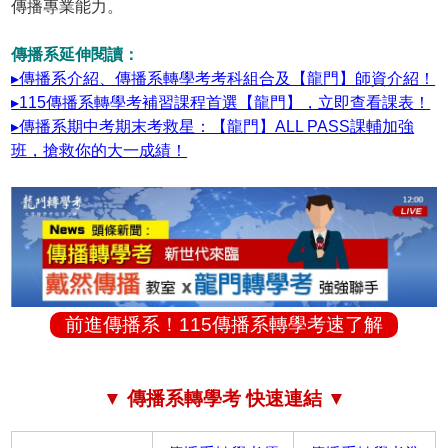
傳播專業能力。
傳播系延伸閱讀：
▸傳播系介紹、傳播系轉學考考科組合及【龍門】師資介紹！
▸115傳播系轉學考補習課程首選【龍門】，立即查看課表！
▸傳播系期中考期末考救星：【龍門】ALL PASS課輔加強
班，搶救你的大一成績！
前進傳播系！115傳播系轉學考速了解
▼ 傳播系轉學考 快速連結 ▼