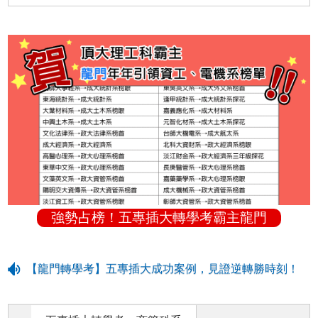
強勢占榜！五專插大轉學考霸主龍門
【龍門轉學考】五專插大成功案例，見證逆轉勝時刻！