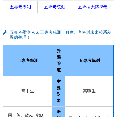
五專考學測
五專考統測
五專插大轉學考
五專考學測 V.S. 五專考統測：難度、考科與未來校系差
異總整理！
升
學
五專考學測
五專考統測
管
道
主
要
高中生
高職生
對
象
考
國、英、數A、數B、