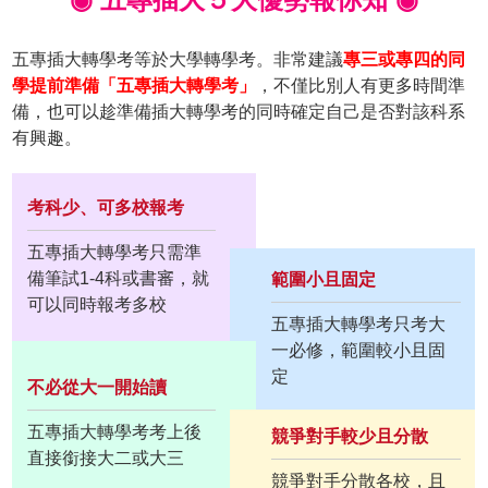
五專插大轉學考等於大學轉學考。非常建議
專三或專四的同
學提前準備「五專插大轉學考」
，不僅比別人有更多時間準
備，也可以趁準備插大轉學考的同時確定自己是否對該科系
有興趣。
考科少、可多校報考
五專插大轉學考只需準
備筆試1-4科或書審，就
範圍小且固定
可以同時報考多校
五專插大轉學考只考大
一必修，範圍較小且固
定
不必從大一開始讀
五專插大轉學考考上後
競爭對手較少且分散
直接銜接大二或大三
競爭對手分散各校，且