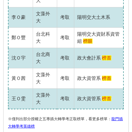
大
文藻外
李Ｏ豪
考取
陽明交大土木系
大
台北科
陽明交大資財系資管
鄭Ｏ豐
考取
大
組
榜眼
台北商
沈Ｏ宇
考取
政大會計系
榜首
大
文藻外
黃Ｏ茜
考取
政大資管系
榜首
大
文藻外
王Ｏ雯
考取
政大資管系
榜首
大
※僅列出部分授權之五專插大轉學考正取榜單，看更多榜單：
龍門插
大轉學考英雄榜