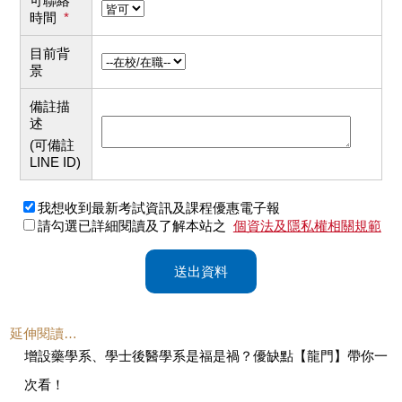
可聯絡
時間
*
目前背
景
備註描
述
(可備註
LINE ID)
我想收到最新考試資訊及課程優惠電子報
請勾選已詳細閱讀及了解本站之
個資法及隱私權相關規範
送出資料
延伸閱讀…
增設藥學系、學士後醫學系是福是禍？優缺點【龍門】帶你一
次看！