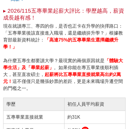
▸ 2026/115五專畢業起薪大評比：學歷越高，薪資
成長越有感！
現在就讀專三、專四的你，是否也正卡在升學的抉擇路口：
「五專畢業後該直接進入職場，還是繼續拚升學？」根據教
育部最新資料統計：
「高達75%的五專畢業生選擇繼續升
學！」
為什麼五專生都要讀大學？最現實的兩個原因就是
「體驗大
學生活」及「畢業起薪」
。如果你能在專五畢業後順利插
大，甚至直攻碩士，
起薪將比五專畢業直接就業高出約2萬
元！
這不僅僅只是幾張鈔票的差距，更是未來職場升遷空間
的門檻之一。
學歷
初任人員平均薪資
五專畢業直接就業
約31K