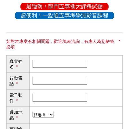
最強勢！龍門五專插大課程試聽
超便利！一點通五專考學測影音課程
如對本專案有相關問題，歡迎填表洽詢，有專人為您解答 *
必填
真實姓
名
*
行動電
話
*
電子郵
件
*
參加地
點
*