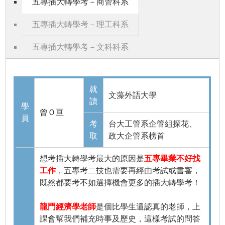
五專插大轉學考－商管科系
五專插大轉學考－理工科系
五專插大轉學考－文科科系
就
文藻外語大學
讀
學
曾Ｏ亘
員
考
台大工管系企管組探花、
取
政大企管系榜首
想考插大轉學考最大的原因是
五專畢業不好找
工作
，五專考二技也需要再經由考試或書審，
既然都要考不如選擇機會更多的插大轉學考！
龍門經濟學老師
是個比學生還認真的老師，上
課會幫我們補充時事及歷史，這樣考試的問答