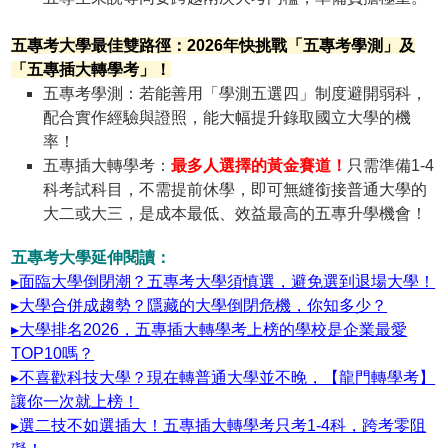
五專考大學最佳雙路徑：2026年快挑戰「五專考學測」及
「五專插大轉學考」！
五專考學測
：若能善用「學測五選四」制度避開弱科，
配合實作經驗與證照，能大幅提升錄取國立大學的機
率！
五專插大轉學考
：
最多人選擇的黃金賽道！
只需準備1-4
科考試科目，不需提前休學，即可無縫銜接普通大學的
大二或大三，是成本最低、效益最高的五專升學機會！
五專考大學延伸閱讀：
▸面臨大學倒閉潮？五專考大學須慎選，避免選到退場大學！
▸大學合併成趨勢？隱藏的大學倒閉危機，你知多少？
▸大學排名2026，五專插大轉學考上榜的學校是企業最愛
TOP10嗎？
▸不喜歡科技大學？現在轉普通大學並不晚，【龍門轉學考】
讓你一次就上榜！
▸選二技不如選插大！五專插大轉學考只考1-4科，跨考零阻