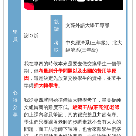
就
文藻外語大學五專部
讀
學
謝Ｏ炘
員
考
中央經濟系(三年級)、北大
取
經濟系(三年級)
我在專四的時候本來是要去做交換學生一個學
期，但
考量到升學問題以及出國的費用等原
因
，還是決定先放棄交換學生的資格，並著手
準備
插大轉學考
。
心
得
我從專四就開始準備插大轉學考了，畢竟從純
分
文組轉商的難度不低。
經濟王喆(莊亮淵)老師
享
的上課內容及筆記，真的很完整且井然有序。
學生們只要跟著老師的步調走就不會有太大的
問題，而王喆老師下課時，也會來跟學生們搭