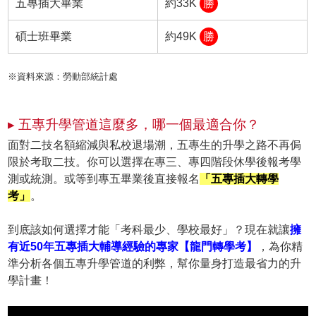
五專插大畢業
約33K
勝
碩士班畢業
約49K
勝
※資料來源：勞動部統計處
▸ 五專升學管道這麼多，哪一個最適合你？
面對二技名額縮減與私校退場潮，五專生的升學之路不再侷
限於考取二技。你可以選擇在專三、專四階段休學後報考學
測或統測。或等到專五畢業後直接報名
「五專插大轉學
考」
。
到底該如何選擇才能「考科最少、學校最好」？現在就讓
擁
有近50年五專插大輔導經驗的專家【龍門轉學考】
，為你精
準分析各個五專升學管道的利弊，幫你量身打造最省力的升
學計畫！