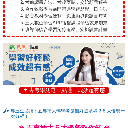
2. 考前讀書方法、考後落點，交給顧問解答
3. 合作甄戰學習顧問輔導學習歷程、口面試
4. 影音教材學習便利，免通勤抓緊讀書時間
5. 三大數位學習APP搭配課程學習效果加乘
6. 班導師後台學習紀錄追蹤、安排讀書計畫
五專考學測選一點通，成效超有感
專五生必讀：五專插大轉學考是個好選項嗎？５大優勢一
次分析！
◉ 五專插大５大優勢報你知 ◉