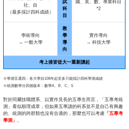
試
國、英、數、專業科目
社、自
科
*2
（最多採計四科成績）
目
教
學術導向
學
實作導向
→ 一般大學
導
→ 科技大學
向
考上後皆從大一重新讀起
※學測五選四：各大學自108年起至多只能採計四科學測成績
※統測數學分四個版本：數學A、B、C、S
對於同屬技職體系、以實作見長的五專生而言，「五專考統
測」看似順理成章，但如果五專讀的科系並不是自己有興趣
的、統測的跨群類也沒有合適的，那麼也可以考慮
「五專考
學測」
。