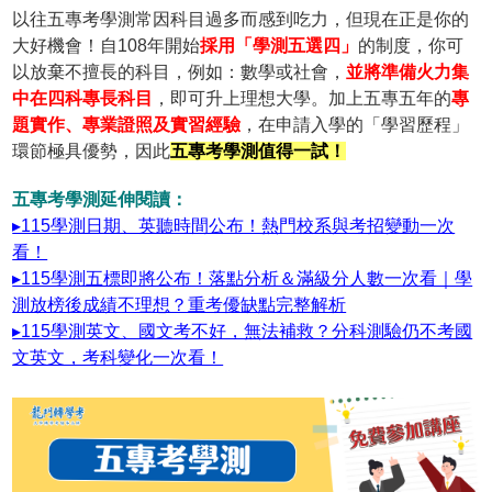
以往五專考學測常因科目過多而感到吃力，但現在正是你的
大好機會！自108年開始
採用「學測五選四」
的制度，你可
以放棄不擅長的科目，例如：數學或社會，
並將準備火力集
中在四科專長科目
，即可升上理想大學。加上五專五年的
專
題實作、專業證照及實習經驗
，在申請入學的「學習歷程」
環節極具優勢，因此
五專考學測值得一試！
五專考學測延伸閱讀：
▸115學測日期、英聽時間公布！熱門校系與考招變動一次
看！
▸115學測五標即將公布！落點分析＆滿級分人數一次看｜學
測放榜後成績不理想？重考優缺點完整解析
▸115學測英文、國文考不好，無法補救？分科測驗仍不考國
文英文，考科變化一次看！