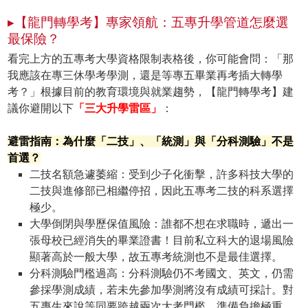
▸【龍門轉學考】專家領航：五專升學管道怎麼選
最保險？
看完上方的五專考大學資格限制表格後，你可能會問：「那
我應該在專三休學考學測，還是等專五畢業再考插大轉學
考？」根據目前的教育環境與就業趨勢，【龍門轉學考】建
議你避開以下
「三大升學雷區」
：
避雷指南：為什麼「二技」、「統測」與「分科測驗」不是
首選？
二技名額急遽萎縮
：受到少子化衝擊，許多科技大學的
二技與進修部已相繼停招，因此五專考二技的科系選擇
極少。
大學倒閉與學歷保值風險
：誰都不想在求職時，遞出一
張母校已經消失的畢業證書！目前私立科大的退場風險
顯著高於一般大學，故五專考統測也不是最佳選擇。
分科測驗門檻過高
：分科測驗仍不考國文、英文，仍需
參採學測成績，若未先參加學測將沒有成績可採計。對
五專生來說等同要跨越兩次大考門檻，準備負擔極重。