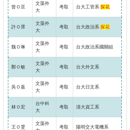
文藻外
曾Ｏ亘
考取
台大工管系
探花
大
文藻外
許Ｏ霈
考取
台大政治系
探花
大
文藻外
魏Ｏ琳
考取
台大政治系國關組
大
文藻外
鄭Ｏ敏
考取
台大外文系
大
文藻外
吳Ｏ嘉
考取
台大日文系
大
台中科
林Ｏ宏
考取
清大資工系
大
文藻外
王Ｏ雯
考取
陽明交大電機系