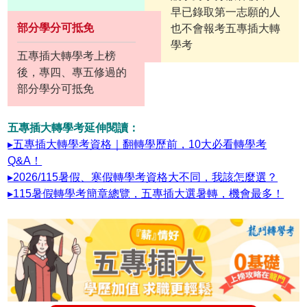
早已錄取第一志願的人
部分學分可抵免
也不會報考五專插大轉
學考
五專插大轉學考上榜
後，專四、專五修過的
部分學分可抵免
五專插大轉學考延伸閱讀：
▸五專插大轉學考資格｜翻轉學歷前，10大必看轉學考
Q&A！
▸2026/115暑假、寒假轉學考資格大不同，我該怎麼選？
▸115暑假轉學考簡章總覽，五專插大選暑轉，機會最多！