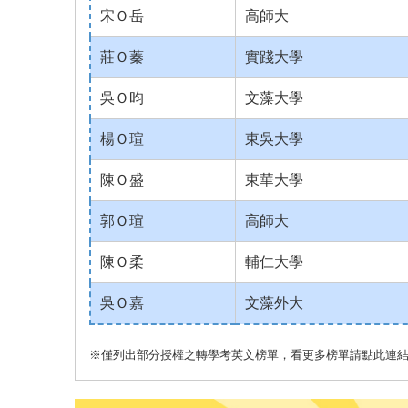
宋Ｏ岳
高師大
莊Ｏ蓁
實踐大學
吳Ｏ昀
文藻大學
楊Ｏ瑄
東吳大學
陳Ｏ盛
東華大學
郭Ｏ瑄
高師大
陳Ｏ柔
輔仁大學
吳Ｏ嘉
文藻外大
※僅列出部分授權之轉學考英文榜單，看更多榜單請點此連