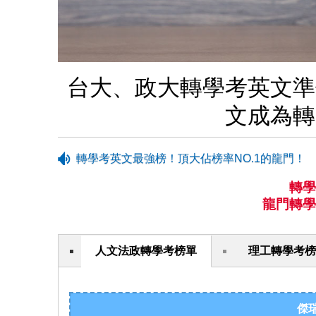
台大、政大轉學考英文準
文成為轉
轉學考英文最強榜！頂大佔榜率NO.1的龍門！
轉學
龍門轉學
人文法政轉學考榜單
理工轉學考榜
傑瑞