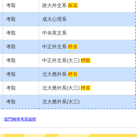
考取
政大外交系
探花
考取
成大心理系
考取
中央英文系
考取
中正外文系
榜首
考取
中正外文系(大三)
榜眼
考取
北大應外系
榜首
考取
北大應外系(大三)
榜首
考取
北大應外系(大三)
結：
龍門轉學考英雄榜