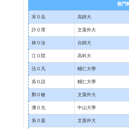
龍門
宋Ｏ岳
高師大
許Ｏ霈
文藻外大
林Ｏ汝
台師大
江Ｏ陞
高科大
伍Ｏ凡
輔仁大學
吳Ｏ諠
輔仁大學
鄭Ｏ敏
文藻外大
潘Ｏ允
中山大學
吳Ｏ嘉
文藻外大