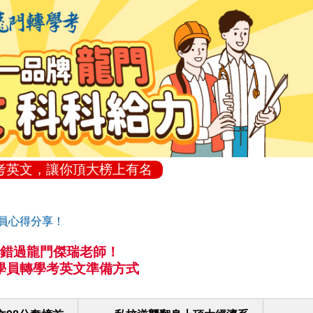
考英文，讓你頂大榜上有名
員心得分享！
錯過龍門傑瑞老師！
學員轉學考英文準備方式