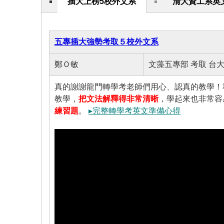
插大上榜5校外文系
清大資工系英
五專插大強勢考取５校外文系
鄭Ｏ敏
文藻五專部 考取 台
真的謝謝龍門轉學考老師們用心、認真的教學！
教學，
把文法解釋得非常清晰
，學起來也非常容
練習題
。
▸完整轉學考英文準備心得