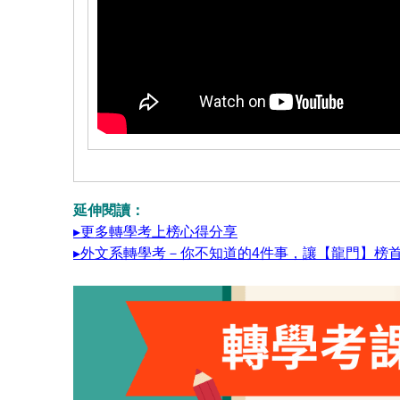
延伸閱讀：
▸更多轉學考上榜心得分享
▸外文系轉學考－你不知道的4件事，讓【龍門】榜