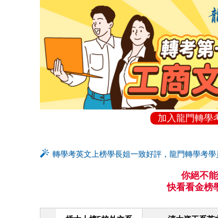
加入龍門轉學
轉學考英文上榜學長姐一致好評，龍門轉學考學
你絕不能
快看看金榜