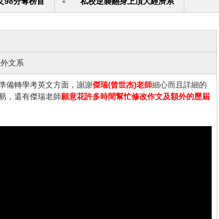
文98分奪榜首
私校逆襲翻身上頂大經濟系
大外文系
準備轉學考英文方面，謝謝
傑瑞(曾世杰)老師
細心而且詳細的
易，還有傑瑞老師
願意花許多時間幫忙修改作文及額外的歷屆