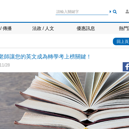
/ 傳播
法政 / 人文
優惠訊息
熱門
回上頁
老師讓您的英文成為轉學考上榜關鍵！
1/28