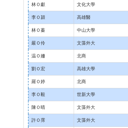
林Ｏ獻
文化大學
李Ｏ潁
高雄醫
林Ｏ蓁
中山大學
嚴Ｏ伶
文藻外大
温Ｏ姍
北商
劉Ｏ宏
高雄大學
羅Ｏ婷
北商
李Ｏ毅
世新大學
陳Ｏ晴
文藻外大
許Ｏ霈
文藻外大