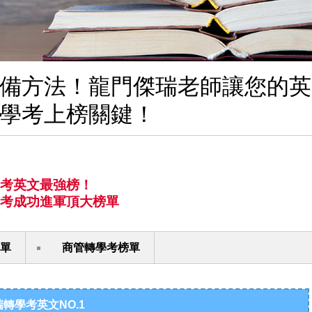
備方法！龍門傑瑞老師讓您的英
學考上榜關鍵！
考英文最強榜！
考成功進軍頂大榜單
單
商管轉學考榜單
轉學考英文NO.1