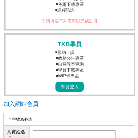
◾考題下載專區
◾課程諮詢
※請填妥下列表單以完成註冊
TKB學員
◾預約上課
◾教務公告專區
◾自習教室查詢
◾學員下載專區
◾WIP卡專區
學員登入
加入網站會員
*
字號為必填
真實姓名
*