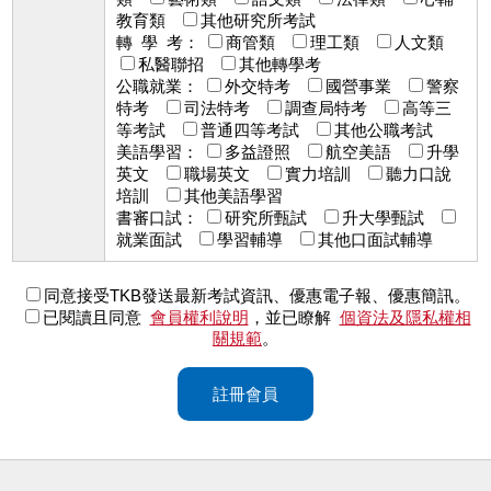
教育類
其他研究所考試
轉 學 考：
商管類
理工類
人文類
私醫聯招
其他轉學考
公職就業：
外交特考
國營事業
警察
特考
司法特考
調查局特考
高等三
等考試
普通四等考試
其他公職考試
美語學習：
多益證照
航空美語
升學
英文
職場英文
實力培訓
聽力口說
培訓
其他美語學習
書審口試：
研究所甄試
升大學甄試
就業面試
學習輔導
其他口面試輔導
同意接受TKB發送最新考試資訊、優惠電子報、優惠簡訊。
已閱讀且同意
會員權利說明
，並已瞭解
個資法及隱私權相
關規範
。
註冊會員