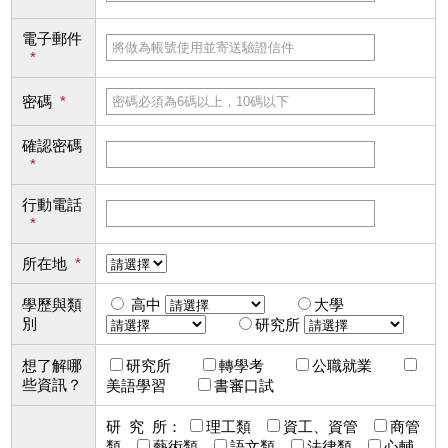
電子郵件
*
密碼
*
確認密碼
*
行動電話
*
所在地
*
學歷與類
高中
大學
別
研究所
想了解哪
研究所
轉學考
公職就業
些資訊？
美語學習
書審口試
研 究 所：
理工類
資工、資管
商管
類
藝術類
語文類
法律類
心輔