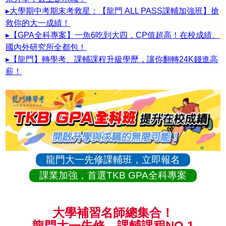
▸大學期中考期末考救星：【龍門 ALL PASS課輔加強班】搶
救你的大一成績！
▸【GPA全科專案】一魚6吃到大四，CP值超高！在校成績、
國內外研究所全都包！
▸【龍門】轉學考、課輔課程升級學歷，讓你翻轉24K錢進高
薪！
龍門大一先修課輔班，立即報名
課業加強，首選TKB GPA全科專案
大學補習名師總集合！
龍門大一先修、課輔課程NO.1