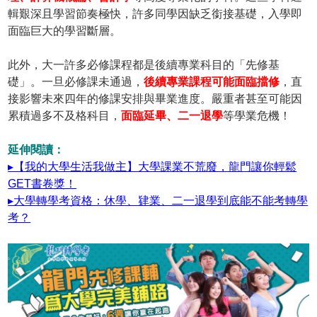
輯艱深且學習節奏極快，許多同學因缺乏銜接基礎，入學即
面臨巨大的學習斷層。
此外，大一許多必修課程都是後續專業科目的「先修基
礎」。一旦必修課未通過，
後續專業課程可能面臨擋修
，直
接影響未來四年的修課安排與畢業進度。嚴重者甚至可能因
累積過多不及格科目，
面臨延畢、二一退學
等學業危機！
延伸閱讀：
▸【我的大學生活我做主】大學課業不荒廢，龍門讓你輕鬆
GET書卷獎！
▸大學轉學考資格：休學、肄業、二一退學到底能不能考轉學
考？