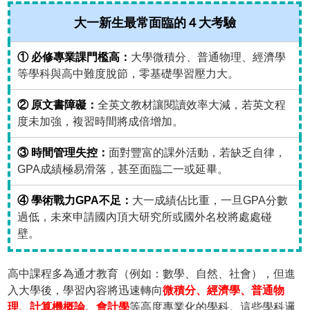
大一新生最常面臨的４大考驗
① 必修專業課門檻高：
大學微積分、普通物理、經濟學
等學科與高中難度脫節，零基礎學習壓力大。
② 原文書障礙：
全英文教材讓閱讀效率大減，若英文程
度未加強，複習時間將成倍增加。
③ 時間管理失控：
面對豐富的課外活動，若缺乏自律，
GPA成績極易滑落，甚至面臨二一或延畢。
④ 學術戰力GPA不足：
大一成績佔比重，一旦GPA分數
過低，未來申請國內頂大研究所或國外名校將處處碰
壁。
高中課程多為通才教育（例如：數學、自然、社會），但進
入大學後，學習內容將迅速轉向
微積分、經濟學、普通物
理、計算機概論、會計學
等高度專業化的學科。這些學科邏