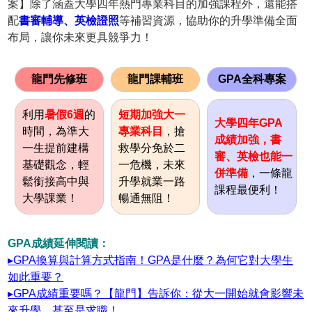
案】除了涵蓋大學四年熱門專業科目的加強課程外，還能搭
配
書審輔導、英檢證照
等補習資源，協助你的升學準備全面
布局，讓你未來更具競爭力！
龍門先修班
龍門課輔班
GPA全科專案
利用
暑假6週
的
短期加強大一
大學四年GPA
時間，為準大
專業科目
，搶
成績加強，書
一生提前建構
救學分免於二
審、英檢也能一
基礎觀念，輕
一危機，未來
併準備
，一條龍
鬆銜接高中與
升學就業一路
課程最便利！
大學課業！
暢通無阻！
GPA成績延伸閱讀：
▸GPA換算與計算方式指南！GPA是什麼？為何它對大學生
如此重要？
▸GPA成績重要嗎？【龍門】告訴你：從大一開始就會影響未
來升學，甚至是求職！