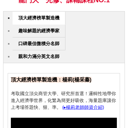
頂大經濟榜單製造機
趣味解題的經濟學家
口碑最佳微積分名師
親和力滿分英文名師
頂大經濟榜單製造機：楊莉(楊采蓁)
考取國立頂尖商管大學、研究所首選！邏輯性地帶你
進入經濟學世界，化繁為簡更好吸收，海量題庫讓你
上考場答題快、狠、準。
(▸楊莉老師師資介紹)