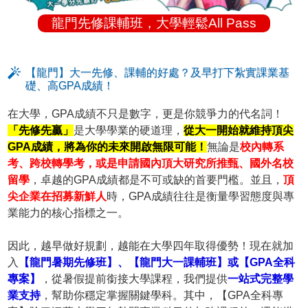
龍門先修課輔班，大學輕鬆All Pass
【龍門】大一先修、課輔的好處？及早打下紮實課業基
礎、高GPA成績！
在大學，GPA成績不只是數字，更是你競爭力的代名詞！
「先修先贏」
是大學學業的硬道理，
從大一開始就維持頂尖
GPA成績，將為你的未來開啟無限可能！
無論是
校內轉系
考、跨校轉學考，或是申請國內頂大研究所推甄、國外名校
留學
，卓越的GPA成績都是不可或缺的首要門檻。並且，
頂
尖企業在招募新鮮人
時，GPA成績往往是衡量學習態度與專
業能力的核心指標之一。
因此，越早做好規劃，越能在大學四年取得優勢！現在就加
入
【龍門暑期先修班】、【龍門大一課輔班】或【GPA全科
專案】
，從暑假提前銜接大學課程，我們提供
一站式完整學
業支持
，幫助你穩定掌握關鍵學科。其中，【GPA全科專