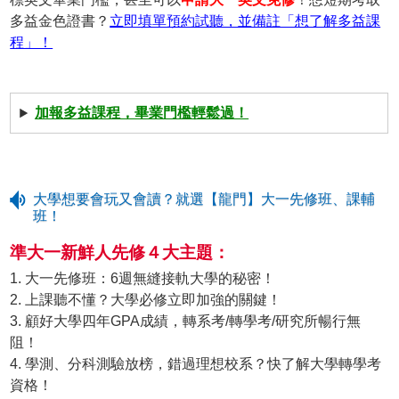
多益金色證書？
立即填單預約試聽，並備註「想了解多益課
程」！
加報多益課程，畢業門檻輕鬆過！
大學想要會玩又會讀？就選【龍門】大一先修班、課輔
班！
準大一新鮮人先修４大主題：
1. 大一先修班：6週無縫接軌大學的秘密！
2. 上課聽不懂？大學必修立即加強的關鍵！
3. 顧好大學四年GPA成績，轉系考/轉學考/研究所暢行無
阻！
4. 學測、分科測驗放榜，錯過理想校系？快了解大學轉學考
資格！