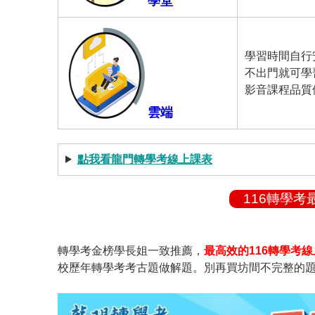
學堂
學習時間自行
不出門就可學
影音課程品質
雲端
點我看龍門轉學考線上課表
116轉學
轉學考金榜學長姐一致推薦，
最高效的116轉學考
校歷年轉學考考古題做解題。別再買坊間不完整的