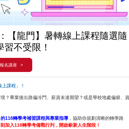
式：【龍門】暑轉線上課程隨選隨
學習不受限！
報名講座 >
線上課程」！
窘境？畢業後出路偏冷門、薪資未達期望？或是學校地處偏僻、
的116轉學考補習課程與專業指導
，協助你規劃清晰的轉學路
即刻加入116轉學考備戰行列，開啟嶄新人生階段！