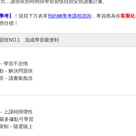
方式，讓你依照時間與學習習慣自由安排讀書計畫。
學考】
！填寫下方表單
預約轉學考課程諮詢
，專員將為你
客製化
榜目標！
習班NO.1 混成學習最便利
－學習不怠惰
動－解決問題快
習－讀書氣氛佳
－上課時間彈性
－最多據點可學習
限制－隨選隨上