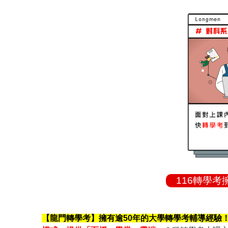
116轉學
【龍門轉學考】擁有逾50年的大學轉學考輔導經驗！