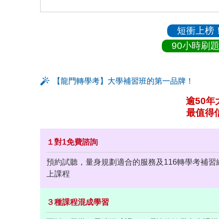
短衝上榜
90小時刷
【龍門轉學考】大學補習班的第一品牌！
逾50
最值得
１對1免費諮詢
預約試聽，量身規劃適合的服務及116轉學考補習
上課程
３種課程混成學習