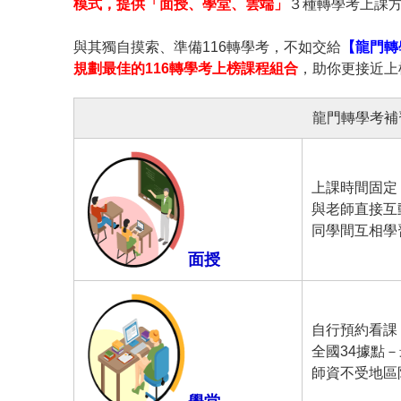
模式，提供「面授、學堂、雲端」
３種轉學考上課
與其獨自摸索、準備116轉學考，不如交給
【龍門轉
規劃最佳的116轉學考上榜課程組合
，助你更接近上
龍門轉學考補
上課時間固定
與老師直接互
同學間互相學
面授
自行預約看課
全國34據點
師資不受地區