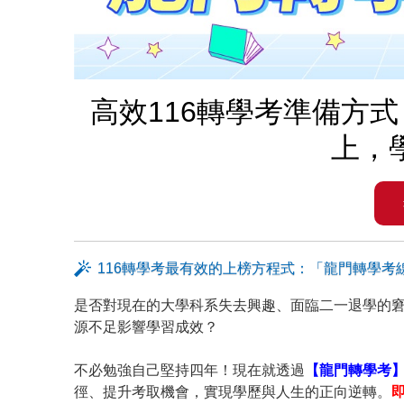
高效116轉學考準備方
上，
116轉學考最有效的上榜方程式：「龍門轉學考
是否對現在的大學科系失去興趣、面臨二一退學的
源不足影響學習成效？
不必勉強自己堅持四年！現在就透過
【龍門轉學考】
徑、提升考取機會，實現學歷與人生的正向逆轉。