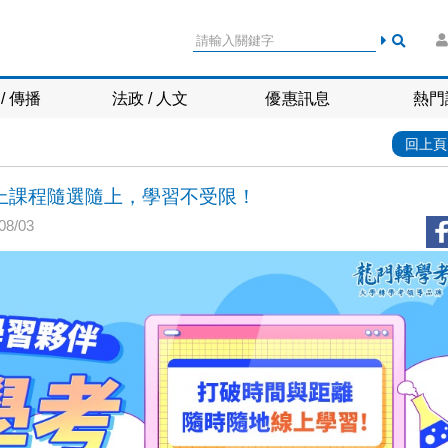
/ 傳播
法政 / 人文
優惠訊息
熱門
回上頁
上課程隨選隨上，學習不受限！
8/03