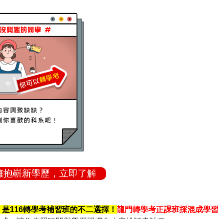
考擁抱嶄新學歷，立即了解
是116轉學考補習班的不二選擇！
龍門轉學考正課班採混成學習