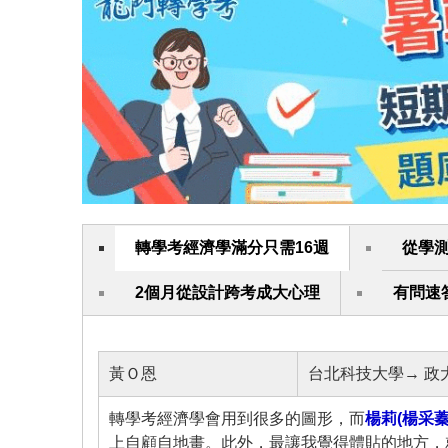
轉學考經濟學滿分只需16週
從學
2個月從設計跨考成大心理
有問速
黃Ｏ恩
台北科技大學→ 政
轉學考經濟學會用到很多的圖形，而
楊莉(楊采蓁
上自顧自地畫。此外，最讓我覺得體貼的地方，