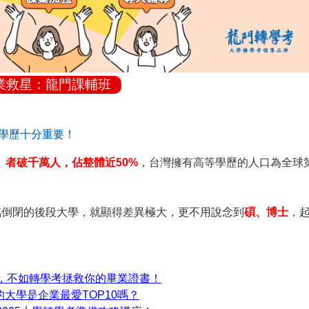
業救星：龍門課輔班
值學歷十分重要！
」者破千萬人，佔整體近50%
，台灣擁有高等學歷的人口為全球
臨倒閉的後段大學，就顯得差異極大，更不用說念到
碩、博士
，
，不如轉學考拯救你的畢業證書！
的大學是企業最愛TOP10嗎？