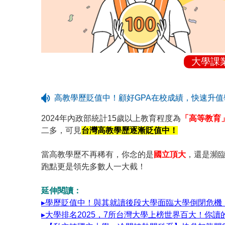
大學課
高教學歷貶值中！顧好GPA在校成績，快速升
2024年內政部統計15歲以上教育程度為
「高等教育
二多，可見
台灣高教學歷逐漸貶值中！
當高教學歷不再稀有，你念的是
國立頂大
，還是瀕
跑點更是領先多數人一大截！
延伸閱讀：
▸學歷貶值中！與其就讀後段大學面臨大學倒閉危機
▸大學排名2025，7所台灣大學上榜世界百大！你讀