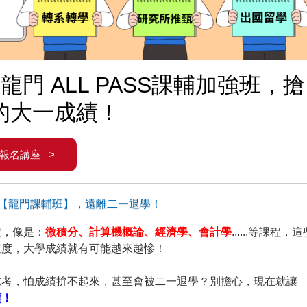
門 ALL PASS課輔加強班，搶
的大一成績！
報名講座 >
【龍門課輔班】，遠離二一退學！
程，像是：
微積分、計算機概論、經濟學、會計學
......等課程，這
進度，大學成績就有可能越來越慘！
末考，怕成績拚不起來，甚至會被二一退學？別擔心，現在就讓
績！