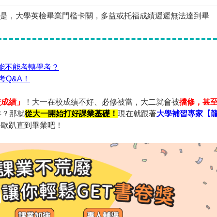
是，大學英檢畢業門檻卡關，多益或托福成績遲遲無法達到畢
能不能考轉學考？
考Q&A！
校成績」
！大一在校成績不好、必修被當，大二就會被
擋修，甚
年？那就
從大一開始打好課業基礎！
現在就跟著
大學補習專家【
路歐趴直到畢業吧！