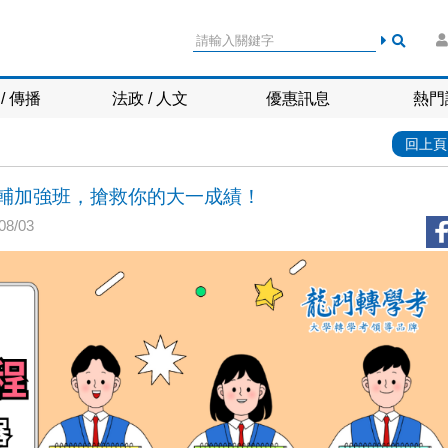
/ 傳播
法政 / 人文
優惠訊息
熱門
回上頁
S課輔加強班，搶救你的大一成績！
8/03