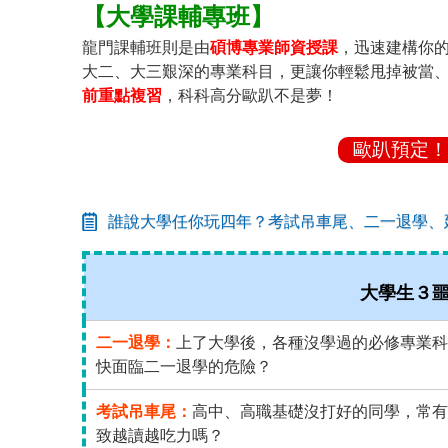
【大學課輔專班】
龍門課輔班則是由
碩博專業師資授課
，迅速建構你
大二、大三艱深的專業科目，更讓你輕鬆甩掉被當
前重點複習
，科科高分歐趴不是夢！
歐趴預定！
誰說大學任你玩四年？考試吊車尾、二一退學、
大學生３
二一退學：
上了大學後，各種沒學過的必修專業科
快面臨二一退學的危險？
考試吊車尾：
高中、高職基礎沒打好的同學，常有
致越讀越吃力嗎？