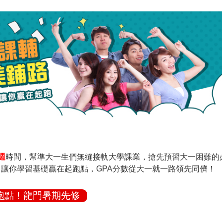
週
時間，幫準大一生們無縫接軌大學課業，搶先預習大一困難的
，讓你學習基礎贏在起跑點，GPA分數從大一就一路領先同儕！
跑點！龍門暑期先修