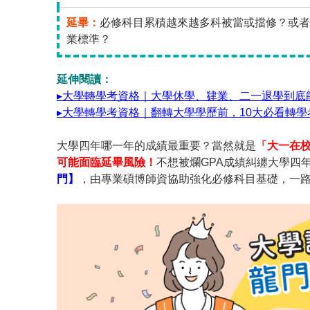
延畢：
必修科目累積越來越多科被當或擋修？或者
業標準？
延伸閱讀：
▸大學轉學考資格｜大學休學、肄業、二一退學到底
▸大學轉學考資格｜翻轉大學學歷前，10大必看轉學
大學四年哪一年的成績最重要？當然就是
「大一在
可能面臨延畢風險！
不想被爛GPA成績糾纏大學四
門】
，由專業碩博師資協助強化必修科目基礎，一