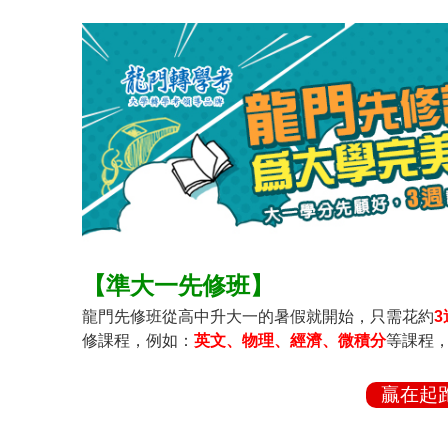
【準大一先修班】
龍門先修班從高中升大一的暑假就開始，只需花約
3
修課程，例如：
英文、物理、經濟、微積分
等課程
贏在起