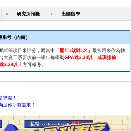
研究所推甄
出國留學
轉系考（內轉）
面試等項目來評分，而當中
「歷年成績排名」
最常用來作為轉
台大資工系要求前一學年每學期
GPA達3.38以上或班排前
達3.38以上
方可報考。
是求職！
時滿足你所有需求！