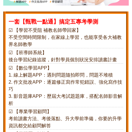
一套【甄戰一點通】搞定五專考學測
☑ 【學習不受阻 補教名師帶回家】
不受空間時間限制，在家線上學習，也能享受各大補教
界名師教學
☑ 【班導師系統】
後台學習紀錄追蹤，針對學員個別狀況安排讀書計畫
☑ 【數位學習APP】
1. 線上解題APP：遇到問題隨拍即問，問題不堆積
2. 作文批改APP：逐篇修正寫作常犯錯誤、強化寫作技
巧
3. 影音題庫APP：歷屆大考試題題庫，搭配名師影音解
析
☑ 【專業學習顧問】
考前讀書方法、考後落點、升大學前準備，你要的升學
資訊都交給顧問解答