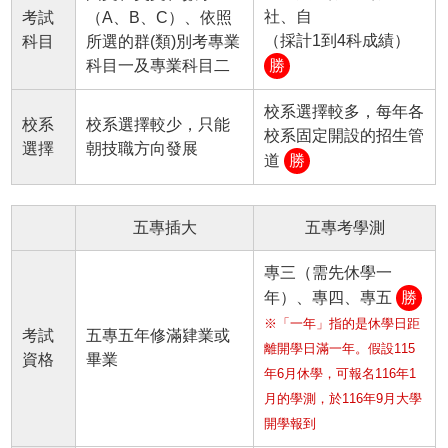
社、自
考試
（A、B、C）、依照
（採計1到4科成績）
科目
所選的群(類)別考專業
科目一及專業科目二
勝
校系選擇較多，每年各
校系
校系選擇較少，只能
校系固定開設的招生管
選擇
朝技職方向發展
道
勝
五專插大
五專考學測
專三（需先休學一
年）、專四、專五
勝
※「一年」指的是休學日距
考試
五專五年修滿肄業或
離開學日滿一年。假設115
資格
畢業
年6月休學，可報名116年1
月的學測，於116年9月大學
開學報到