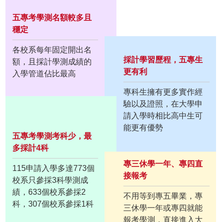
五專考學測名額較多且
穩定
各校系每年固定開出名
採計學習歷程，五專生
額，且採計學測成績的
更有利
入學管道佔比最高
專科生擁有更多實作經
驗以及證照，在大學申
請入學時相比高中生可
能更有優勢
五專考學測考科少，最
多採計4科
專三休學一年、專四直
115申請入學多達773個
接報考
校系只參採3科學測成
績，633個校系參採2
不用等到專五畢業，專
科，307個校系參採1科
三休學一年或專四就能
報考學測，直接進入大