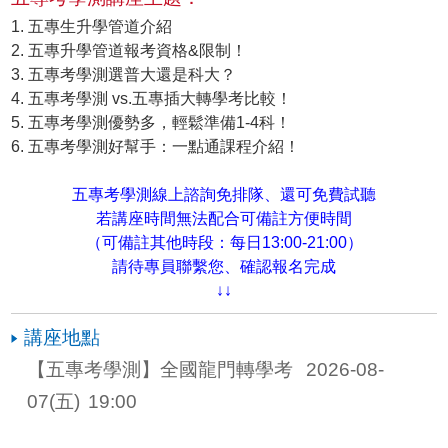
1. 五專生升學管道介紹
2. 五專升學管道報考資格&限制！
3. 五專考學測選普大還是科大？
4. 五專考學測 vs.五專插大轉學考比較！
5. 五專考學測優勢多，輕鬆準備1-4科！
6. 五專考學測好幫手：一點通課程介紹！
五專考學測線上諮詢免排隊、還可免費試聽
若講座時間無法配合可備註方便時間
（可備註其他時段：每日13:00-21:00）
請待專員聯繫您、確認報名完成
↓↓
講座地點
【五專考學測】全國龍門轉學考 
2026-08-
07
(五)
19:00