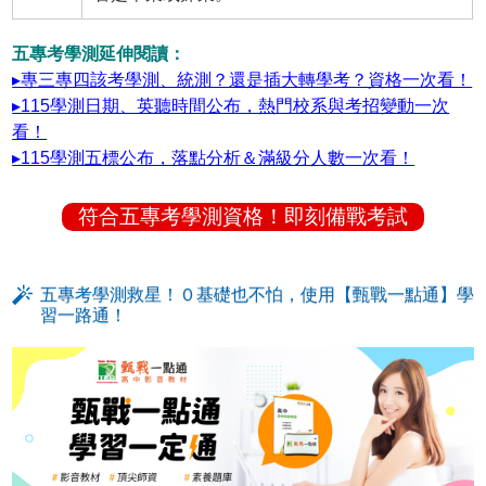
五專考學測延伸閱讀：
▸專三專四該考學測、統測？還是插大轉學考？資格一次看！
▸115學測日期、英聽時間公布，熱門校系與考招變動一次
看！
▸115學測五標公布，落點分析＆滿級分人數一次看！
符合五專考學測資格！即刻備戰考試
五專考學測救星！０基礎也不怕，使用【甄戰一點通】學
習一路通！