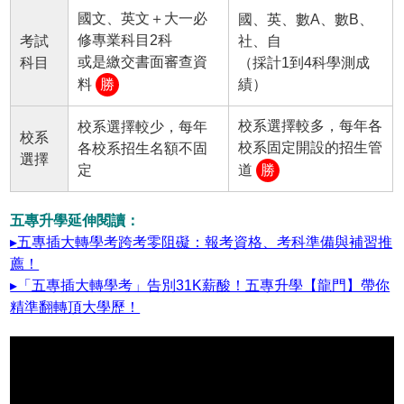
國文、英文＋大一必
國、英、數A、數B、
修專業科目2科
考試
社、自
或是繳交書面審查資
科目
（採計1到4科學測成
料
勝
績）
校系選擇較多，每年各
校系選擇較少，每年
校系
校系固定開設的招生管
各校系招生名額不固
選擇
定
道
勝
五專升學延伸閱讀：
▸五專插大轉學考跨考零阻礙：報考資格、考科準備與補習推
薦！
▸「五專插大轉學考」告別31K薪酸！五專升學【龍門】帶你
精準翻轉頂大學歷！