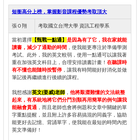
短衝高分上榜，掌握影音課程優勢考取頂大
張Ｏ翔
考取國立台灣大學 資訊工程學系
當初選擇
【甄戰一點通】
是因為有了它，我在家就能
讀書，減少了通勤的時間
，使我能更專注於準備學測
考試。此外，我的英文較弱，使用一點通可以讓我著
重在加強英文科目上，合理安排讀書計畫！
在聽課時
有不懂也能隨時按暫停
，讓我有時間能好好消化並做
筆記後再繼續進行後續的課程。
我想感謝
英文(姜威)老師
，
他將艱澀難懂的文法統整
起來，有系統地將它們分門別類再用簡單的例句讓我
能融會貫通
，而且老師也會將例題和文章中關鍵的單
字重點提醒，並且附上許多容易搞混的同義字，協助
能更好去記憶、背誦單字，使我能在最短的時間內把
英文準備好！