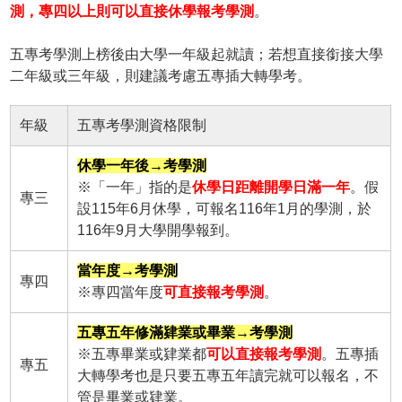
測，專四以上則可以直接休學報考學測
。
五專考學測上榜後由大學一年級起就讀；若想直接銜接大學
二年級或三年級，則建議考慮五專插大轉學考。
年級
五專考學測資格限制
休學一年後→考學測
※「一年」指的是
休學日距離開學日滿一年
。假
專三
設115年6月休學，可報名116年1月的學測，於
116年9月大學開學報到。
當年度→考學測
專四
※專四當年度
可直接報考學測
。
五專五年修滿肄業或畢業→考學測
※五專畢業或肄業都
可以直接報考學測
。五專插
專五
大轉學考也是只要五專五年讀完就可以報名，不
管是畢業或肄業。