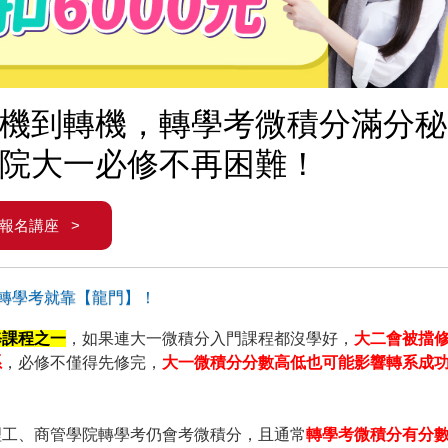
機到轉機，轉學考微積分滿分秘
院大一必修不再困難！
報名講座 >
轉學考就靠【龍門】！
修課程之一
，如果連大一微積分入門課程都沒學好，
大二會被擋
系
，必修不僅得先修完，
大一微積分分數高低也可能影響轉系成
理工、商管學院轉學考仍會考微積分，且通常
轉學考微積分有分