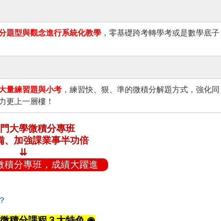
分題型與觀念進行系統化教學
，零基礎跨考轉學考或是數學底子
大量練習題與小考
，練習快、狠、準的微積分解題方式，強化同
力更上一層樓！
門大學微積分專班
備、加強課業事半功倍
⇊
微積分專班，成績大躍進
？
學微積分課程３大特色 ◉