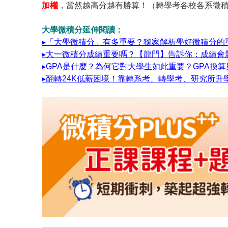
加權
，當然越高分越有勝算！（轉學考各校各系微
大學微積分延伸閱讀：
▸「大學微積分」有多重要？獨家解析學好微積分的
▸大一微積分成績重要嗎？【龍門】告訴你：成績會
▸GPA是什麼？為何它對大學生如此重要？GPA換
▸翻轉24K低薪困境！靠轉系考、轉學考、研究所升