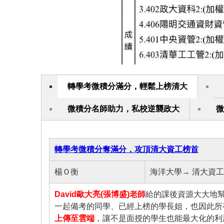
轉學考微積分滿分，輕鬆上榜清大
微積分名師助力，私校逆襲政大
微
轉學考微積分奪滿分，攻頂清大資工榜首
楊Ｏ衡
海洋大學→ 清大資
David歐大亮(張博盛)老師
給的課後資源大大地
一起備考的同學、已經上榜的學長姐，也因此所
上傳至雲端
，讓不是面授的學生也能最大化的利