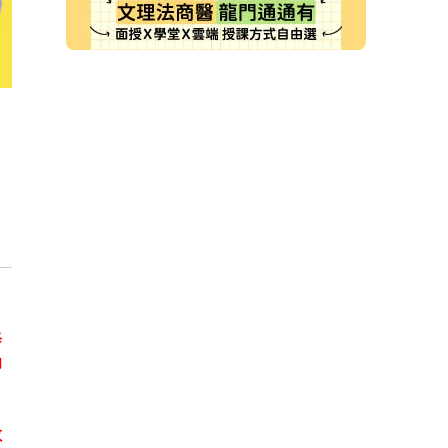
修
功
數