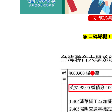
立即試聽
◉ 口碑爆棚