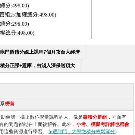
龍門微積分線上課程7個月攻台大經濟
積分正課+題庫，由淺入深保送頂大
工系
榜首
幫助像我一樣上數位學堂課程的人。像是
微積分群組
，裡面有
有的問題都能在上面被解答。此外，
小考、模擬考詳解也都會
用這些資源進行學習。
(▸選龍門，大學微積分輕鬆滿分)