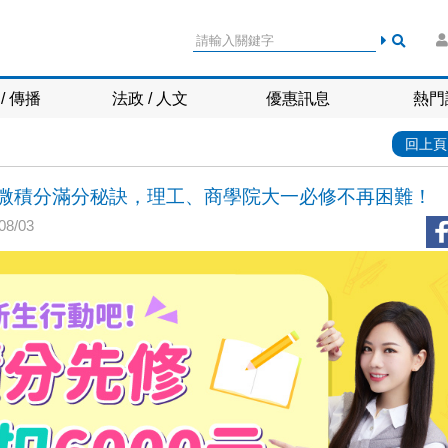
/ 傳播
法政 / 人文
優惠訊息
熱門
回上頁
微積分滿分秘訣，理工、商學院大一必修不再困難！
8/03