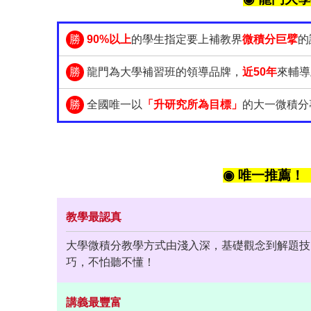
勝
90%以上
的學生指定要上補教界
微積分巨擘
的
勝
龍門為大學補習班的領導品牌，
近50年
來輔導
勝
全國唯一以
「升研究所為目標」
的大一微積分
◉ 唯一推薦！
教學最認真
大學微積分教學方式由淺入深，基礎觀念到解題技
巧，不怕聽不懂！
講義最豐富