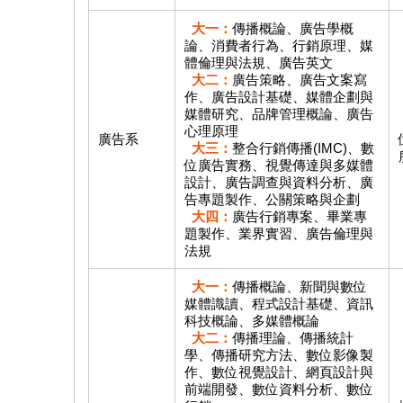
大一：
傳播概論、廣告學概
論、消費者行為、行銷原理、媒
體倫理與法規、廣告英文
大二：
廣告策略、廣告文案寫
作、廣告設計基礎、媒體企劃與
媒體研究、品牌管理概論、廣告
心理原理
廣告系
大三：
整合行銷傳播(IMC)、數
位廣告實務、視覺傳達與多媒體
設計、廣告調查與資料分析、廣
告專題製作、公關策略與企劃
大四：
廣告行銷專案、畢業專
題製作、業界實習、廣告倫理與
法規
大一：
傳播概論、新聞與數位
媒體識讀、程式設計基礎、資訊
科技概論、多媒體概論
大二：
傳播理論、傳播統計
學、傳播研究方法、數位影像製
作、數位視覺設計、網頁設計與
前端開發、數位資料分析、數位