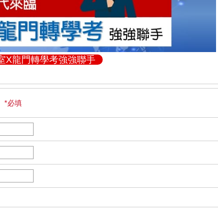
室X龍門轉學考強強聯手
 *必填