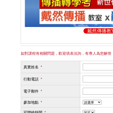
戴然傳播教
如對課程有相關問題，歡迎填表洽詢，有專人為您解答
真實姓名
*
行動電話
*
電子郵件
*
參加地點
*
可聯絡時間
*