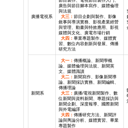
節目製作、電視節目製作入門、
廣告與節目腳本寫作、媒體倫理
與法規
廣播電視系
大三：
節目企劃與製作、影像
敘事與導演實務、影視產業經營
與管理、動畫與特效應用、影視
媒體與文化、廣電市場行銷
大四：
畢業專題製作、媒體實
習、數位內容創新與發展、傳播
研究方法
大一：
傳播概論、新聞學概
論、媒體倫理與法規、新聞英
文、媒體識讀
大二：
新聞寫作、影像新聞導
論、新聞採訪實務、新聞編輯、
傳播理論
新聞系
大三：
廣播/電視新聞製作、數
位新聞與資料新聞、專題採訪與
新聞企劃、深度報導、國際新聞
與外電編譯
大四：
傳播研究方法、新聞評
論與輿論分析、媒體實習、畢業
專題製作