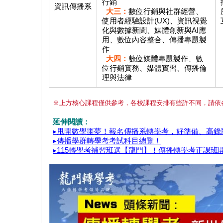
行銷
資訊傳播系
大三：
數位行銷與社群經營、
使用者經驗設計(UX)、資訊視覺
化與數據新聞、媒體創新與AI應
用、數位內容整合、傳播專題製
作
大四：
數位媒體專題製作、數
位行銷實務、媒體實習、傳播倫
理與法律
※上方核心課程僅供參考，各校課程安排有些許不同，請依
延伸閱讀：
▸甩開數學噩夢！報名傳播系轉學考，好準備、高錄
▸傳播學群轉學考考試科目總覽！
▸115轉學考補習班選【龍門】！傳播轉學考正課班