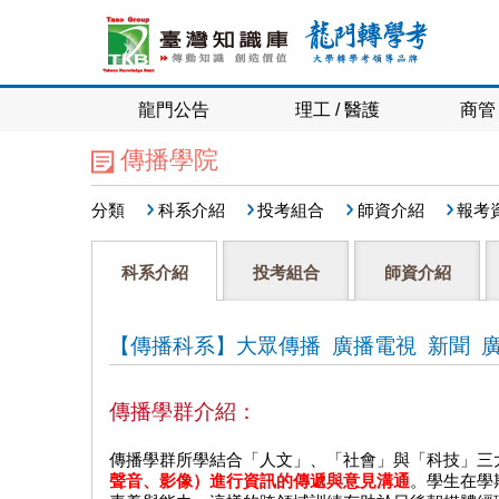
龍門公告
理工 / 醫護
商管 
傳播學院
分類
科系介紹
投考組合
師資介紹
報考
科系介紹
投考組合
師資介紹
【傳播科系】大眾傳播 廣播電視 新聞 
傳播學群介紹：
傳播學群所學結合「人文」、「社會」與「科技」三
聲音、影像）進行資訊的傳遞與意見溝通
。學生在學