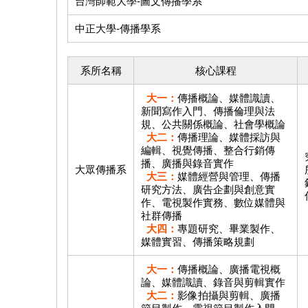
台灣師範大學-圖文傳播學系
中正大學-傳播學系
系所名稱
核心課程
大一：
傳播概論、媒體識讀、
新聞寫作入門、傳播倫理與法
規、公共關係概論、社會學概論
大二：
傳播理論、媒體採訪與
編輯、視覺傳播、整合行銷傳
播、廣播與錄音實作
大眾傳播系
大三：
媒體經營與管理、傳播
研究方法、廣告企劃與創意實
作、電視製作實務、數位媒體與
社群傳播
大四：
專題研究、畢業製作、
媒體實習、傳播策略規劃
大一：
傳播概論、廣播電視概
論、媒體識讀、錄音與剪輯實作
大二：
影像拍攝與剪輯、廣播