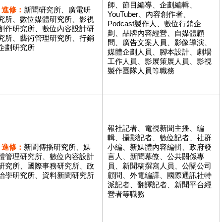
師、節目編導、企劃編輯、
進修：
新聞研究所、廣電研
YouTuber、內容創作者、
究所、數位媒體研究所、影視
Podcast製作人、數位行銷企
創作研究所、數位內容設計研
劃、品牌內容經營、自媒體顧
究所、藝術管理研究所、行銷
問、廣告文案人員、影像導演、
企劃研究所
媒體企劃人員、腳本設計、劇場
工作人員、影展策展人員、影視
製作團隊人員等職務
報社記者、電視新聞主播、編
輯、攝影記者、數位記者、社群
進修：
新聞傳播研究所、媒
小編、新媒體內容編輯、政府發
體管理研究所、數位內容設計
言人、新聞幕僚、公共關係專
研究所、國際事務研究所、政
員、新聞稿撰寫人員、公關公司
治學研究所、資料新聞研究所
顧問、外電編譯、國際通訊社特
派記者、翻譯記者、新聞平台經
營者等職務