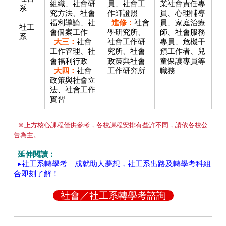
組織、社會研
員、社會工
業社會責任專
系
究方法、社會
作師證照
員、心理輔導
福利導論、社
進修：
社會
員、家庭治療
社工
會個案工作
學研究所、
師、社會服務
系
大三：
社會
社會工作研
專員、危機干
工作管理、社
究所、社會
預工作者、兒
會福利行政
政策與社會
童保護專員等
大四：
社會
工作研究所
職務
政策與社會立
法、社會工作
實習
※上方核心課程僅供參考，各校課程安排有些許不同，請依各校公
告為主。
延伸閱讀：
▸社工系轉學考｜成就助人夢想，社工系出路及轉學考科組
合即刻了解！
社會／社工系轉學考諮詢