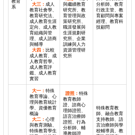
教育
大三：
成人
與繼續教育
分析師、教育
系
教育社會學、
研究所、教
行政主管、教
教育研究法、
育管理與政
育顧問與專案
成人教育生涯
策研究所、
經理、教育科
定向、成人教
職涯發展與
技顧問
育組織與管
生涯規劃研
理、成人諮商
究所、企業
與輔導
訓練與人力
大四：
比較
資源管理研
成人教育、成
究所
人教育哲學、
成人教育評
鑑、成人教育
實習
大一：
特殊
證照：
特殊
教育導論、心
教育教師
理與教育統計
證、諮商心
學、資優教育
特殊教育教
理師證照、
概論
師、融合教育
語言治療師
大二：
心理
支持教師、語
證照、行為
與教育測驗、
言治療師與學
分析師、輔
特殊教育學生
校輔導員、教
導教師證