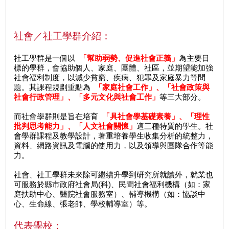
社會／社工學群介紹：
社工學群是一個以
「幫助弱勢、促進社會正義」
為主要目
標的學群，會協助個人、家庭、團體、社區，並期望能加強
社會福利制度，以減少貧窮、疾病、犯罪及家庭暴力等問
題。其課程規劃重點為
「家庭社會工作」、「社會政策與
社會行政管理」、「多元文化與社會工作」
等三大部分。
而社會學群則是旨在培育
「具社會學基礎素養」、「理性
批判思考能力」、「人文社會關懷」
這三種特質的學生。社
會學群課程及教學設計，著重培養學生收集分析的統整力，
資料、網路資訊及電腦的使用力，以及領導與團隊合作等能
力。
社會、社工學群未來除可繼續升學到研究所就讀外，就業也
可服務於縣市政府社會局(科)、民間社會福利機構（如：家
庭扶助中心、醫院社會服務室）、輔導機構（如：協談中
心、生命線、張老師、學校輔導室）等。
代表學校：