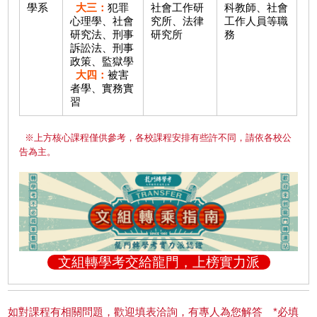
學系
大三：
犯罪
社會工作研
科教師、社會
心理學、社會
究所、法律
工作人員等職
研究法、刑事
研究所
務
訴訟法、刑事
政策、監獄學
大四：
被害
者學、實務實
習
※上方核心課程僅供參考，各校課程安排有些許不同，請依各校公
告為主。
文組轉學考交給龍門，上榜實力派
如對課程有相關問題，歡迎填表洽詢，有專人為您解答 *必填