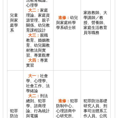
活教育概論、
心理學
大二：
家庭
家政教師、大
兒童
理論、家庭資
進修：
幼兒
學講師／教
與家
源管理、親子
與家庭科學
授、營養師、
庭學
關係、幼兒教
學系碩士班
家庭生活教育
系
育課程設計
員等職務
大三：
親職
教育、婚姻教
育、幼兒園教
材教法與實
習、專業觀摩
大四：
專業
實習
大一：
社會
學、心理學、
社會工作、法
學緒論
大二：
刑法
總則、犯罪
進修：
犯罪
犯罪防治基礎
學、諮商理
防制中心、
研究人員、刑
犯罪
論、行為統計
心理諮商中
事司法體系工
防治
與電腦
心研究所、
作人員、公民