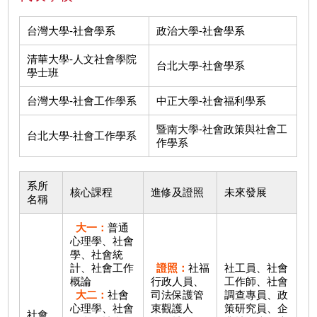
台灣大學-社會學系
政治大學-社會學系
清華大學-人文社會學院
台北大學-社會學系
學士班
台灣大學-社會工作學系
中正大學-社會福利學系
暨南大學-社會政策與社會工
台北大學-社會工作學系
作學系
系所
核心課程
進修及證照
未來發展
名稱
大一：
普通
心理學、社會
學、社會統
計、社會工作
證照：
社福
社工員、社會
概論
行政人員、
工作師、社會
大二：
社會
司法保護管
調查專員、政
心理學、社會
束觀護人
策研究員、企
社會