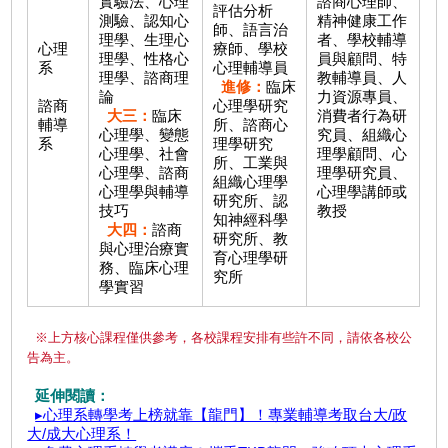
實驗法、心理
諮商心理師、
評估分析
測驗、認知心
精神健康工作
師、語言治
理學、生理心
者、學校輔導
心理
療師、學校
理學、性格心
員與顧問、特
系
心理輔導員
理學、諮商理
教輔導員、人
進修：
臨床
論
力資源專員、
諮商
心理學研究
大三：
臨床
消費者行為研
輔導
所、諮商心
心理學、變態
究員、組織心
系
理學研究
心理學、社會
理學顧問、心
所、工業與
心理學、諮商
理學研究員、
組織心理學
心理學與輔導
心理學講師或
研究所、認
技巧
教授
知神經科學
大四：
諮商
研究所、教
與心理治療實
育心理學研
務、臨床心理
究所
學實習
※上方核心課程僅供參考，各校課程安排有些許不同，請依各校公
告為主。
延伸閱讀：
▸心理系轉學考上榜就靠【龍門】！專業輔導考取台大/政
大/成大心理系！