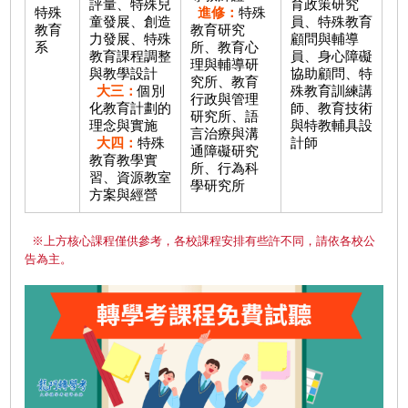
評量、特殊兒
育政策研究
特殊
進修：
特殊
童發展、創造
員、特殊教育
教育
教育研究
力發展、特殊
顧問與輔導
系
所、教育心
教育課程調整
員、身心障礙
理與輔導研
與教學設計
協助顧問、特
究所、教育
大三：
個別
殊教育訓練講
行政與管理
化教育計劃的
師、教育技術
研究所、語
理念與實施
與特教輔具設
言治療與溝
大四：
特殊
計師
通障礙研究
教育教學實
所、行為科
習、資源教室
學研究所
方案與經營
※上方核心課程僅供參考，各校課程安排有些許不同，請依各校公
告為主。