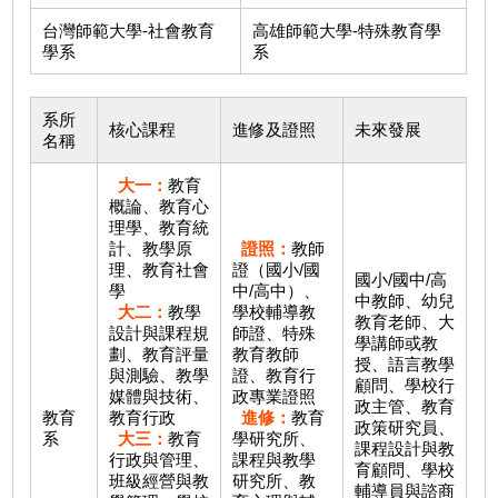
台灣師範大學-社會教育
高雄師範大學-特殊教育學
學系
系
系所
核心課程
進修及證照
未來發展
名稱
大一：
教育
概論、教育心
理學、教育統
計、教學原
證照：
教師
理、教育社會
證（國小/國
國小/國中/高
學
中/高中）、
中教師、幼兒
大二：
教學
學校輔導教
教育老師、大
設計與課程規
師證、特殊
學講師或教
劃、教育評量
教育教師
授、語言教學
與測驗、教學
證、教育行
顧問、學校行
媒體與技術、
政專業證照
政主管、教育
教育
教育行政
進修：
教育
政策研究員、
系
大三：
教育
學研究所、
課程設計與教
行政與管理、
課程與教學
育顧問、學校
班級經營與教
研究所、教
輔導員與諮商