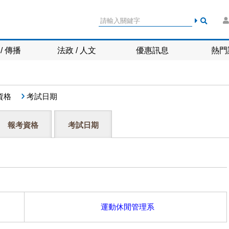
/ 傳播
法政 / 人文
優惠訊息
熱門
資格
考試日期
報考資格
考試日期
運動休閒管理系