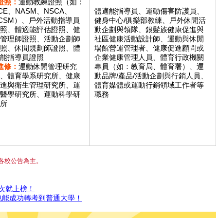
證照：
運動教練證照（如：
CE、NASM、NSCA、
體適能指導員、運動傷害防護員、
CSM）、戶外活動指導員
健身中心/俱樂部教練、戶外休閒活
照、體適能評估證照、健
動企劃與領隊、銀髮族健康促進與
管理師證照、活動企劃師
社區健康活動設計師、運動與休閒
照、休閒規劃師證照、體
場館營運管理者、健康促進顧問或
能指導員證照
企業健康管理人員、體育行政機關
進修：
運動休閒管理研究
專員（如：教育局、體育署）、運
、體育學系研究所、健康
動品牌/產品/活動企劃與行銷人員、
進與衛生管理研究所、運
體育媒體或運動行銷領域工作者等
醫學研究所、運動科學研
職務
所
各校公告為主。
次就上榜！
也能成功轉考到普通大學！