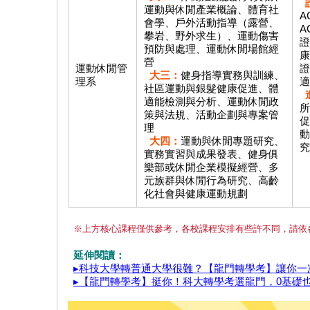
運動與休閒產業概論、體育社
A
會學、戶外活動指導（露營、
A
攀岩、野外求生）、運動傷害
證
預防與處理、運動休閒場館經
康
營
運動休閒管
證
大三：
健身指導實務與訓練、
理系
適
社區運動與銀髮健康促進、體
適能檢測與分析、運動休閒政
所
策與法規、活動企劃與專案管
促
理
動
大四：
運動與休閒專題研究、
究
實務實習與成果發表、健身俱
樂部或休閒企業模擬經營、多
元族群與休閒行為研究、高齡
化社會與健康運動規劃
※上方核心課程僅供參考，各校課程安排有些許不同，請依
延伸閱讀：
▸科技大學轉普通大學很難？【龍門轉學考】讓你一
▸【龍門轉學考】挺你！科大轉學考選龍門，0基礎