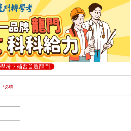
學考？補習首選龍門
 *必填