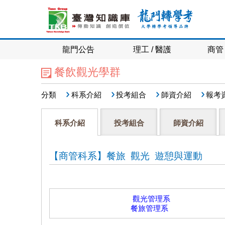
龍門公告
理工 / 醫護
商管 
餐飲觀光學群
分類
科系介紹
投考組合
師資介紹
報考
科系介紹
投考組合
師資介紹
【商管科系】餐旅 觀光 遊憩與運動
觀光管理系
餐旅管理系