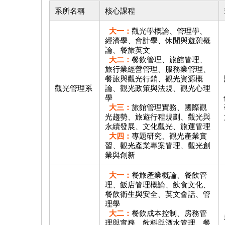
系所名稱
核心課程
大一：
觀光學概論、管理學、
經濟學、會計學、休閒與遊憩概
論、餐旅英文
大二：
餐飲管理、旅館管理、
旅行業經營管理、服務業管理、
餐旅與觀光行銷、觀光資源概
觀光管理系
論、觀光政策與法規、觀光心理
學
大三：
旅館管理實務、國際觀
光趨勢、旅遊行程規劃、觀光與
永續發展、文化觀光、旅運管理
大四：
專題研究、觀光產業實
習、觀光產業專案管理、觀光創
業與創新
大一：
餐旅產業概論、餐飲管
理、飯店管理概論、飲食文化、
餐飲衛生與安全、英文會話、管
理學
大二：
餐飲成本控制、房務管
理與實務、飲料與酒水管理、餐